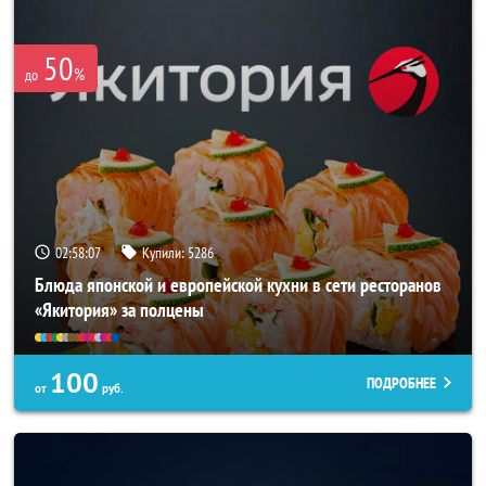
50
%
до
02:58:03
Купили:
5286
Блюда японской и европейской кухни в сети ресторанов
«Якитория» за полцены
100
ПОДРОБНЕЕ
от
руб.