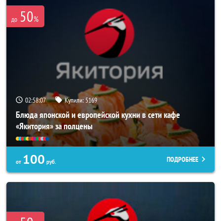
50
%
до
02:58:03
Купили:
5169
Блюда японской и европейской кухни в сети кафе
«Якитория» за полцены
100
ПОДРОБНЕЕ
от
руб.