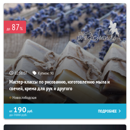
87
%
до
02:58:03
Купили:
90
Мастер-классы по рисованию, изготовлению мыла и
свечей, крема для рук и другого
Новослободская
190
ПОДРОБНЕЕ
от
руб.
до
7000
руб.