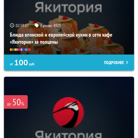
02:58:03
Купили:
4923
Блюда японской и европейской кухни в сети кафе
«Якитория» за полцены
100
ПОДРОБНЕЕ
от
руб.
50
%
до