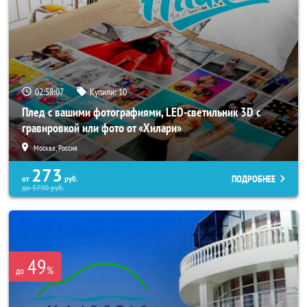
02:58:03
Купили:
10
Плед с вашими фотографиями, LED-светильник 3D с
гравировкой или фото от «Хилари»
Москва, Россия
273
ПОДРОБНЕЕ
от
руб.
до
5790
руб.
49
%
до