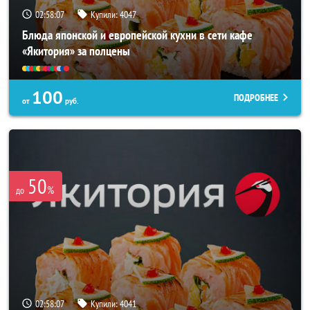
02:58:03
Купили:
4047
Блюда японской и европейской кухни в сети кафе
«Якитория» за полцены
100
ПОДРОБНЕЕ
от
руб.
50
%
до
02:58:03
Купили:
4041