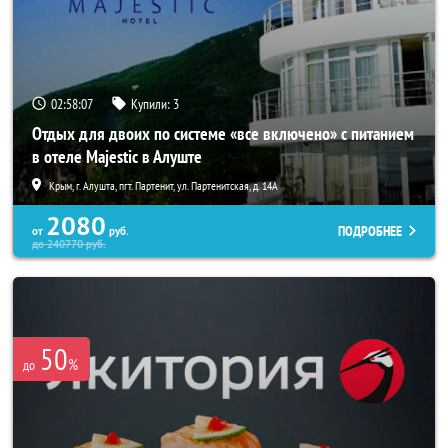
02:58:03
Купили:
3
Отдых для двоих по системе «все включено» с питанием
в отеле Majestic в Алуште
Крым, г. Алушта, пгт. Партенит, ул. Партенитская, д. 14А
2080
ПОДРОБНЕЕ
от
руб.
до
240770
руб.
50
%
до