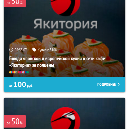
50
%
до
02:58:03
Купили:
5168
Блюда японской и европейской кухни в сети кафе
«Якитория» за полцены
100
ПОДРОБНЕЕ
от
руб.
50
%
до