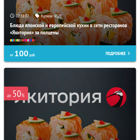
02:58:03
Купили:
4121
Блюда японской и европейской кухни в сети ресторанов
«Якитория» за полцены
100
ПОДРОБНЕЕ
от
руб.
50
%
до