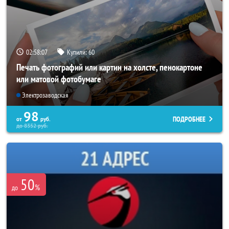
02:58:03
Купили:
60
Печать фотографий или картин на холсте, пенокартоне
или матовой фотобумаге
Электрозаводская
98
ПОДРОБНЕЕ
от
руб.
до
8352
руб.
50
%
до