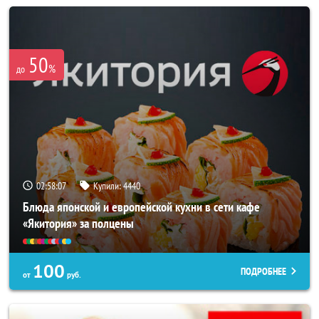
50
%
до
02:58:03
Купили:
4440
Блюда японской и европейской кухни в сети кафе
«Якитория» за полцены
100
ПОДРОБНЕЕ
от
руб.