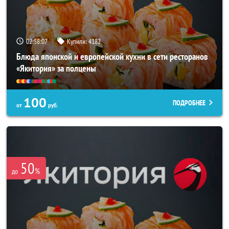
02:58:03
Купили:
4182
Блюда японской и европейской кухни в сети ресторанов
«Якитория» за полцены
100
ПОДРОБНЕЕ
от
руб.
50
%
до