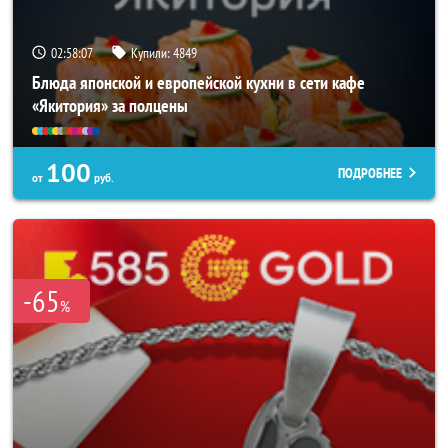
02:58:03
Купили:
4849
Блюда японской и европейской кухни в сети кафе
«Якитория» за полцены
100
ПОДРОБНЕЕ
от
руб.
-65
%