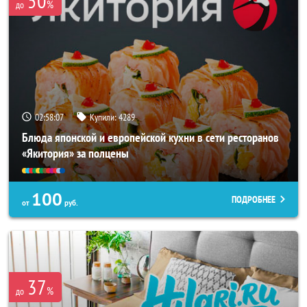
50
%
до
02:58:03
Купили:
4289
Блюда японской и европейской кухни в сети ресторанов
«Якитория» за полцены
100
ПОДРОБНЕЕ
от
руб.
37
%
до