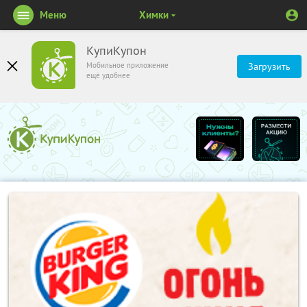
Меню
Химки
КупиКупон
Мобильное приложение
Загрузить
ещё удобнее