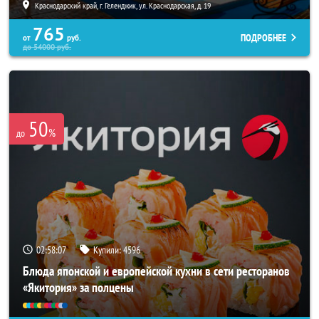
Краснодарский край, г. Геленджик, ул. Краснодарская, д. 19
765
ПОДРОБНЕЕ
от
руб.
до
54000
руб.
50
%
до
02:58:03
Купили:
4596
Блюда японской и европейской кухни в сети ресторанов
«Якитория» за полцены