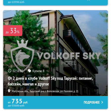
до
13990
руб.
33
%
до
02:58:03
Купили:
8
От 2 дней в клубе Volkoff Sky под Тарусой: питание,
бассейн, мангал и другое
Калужская обл., Тарусский р-н, с. Волковское, ул. Полевая, д. 21
735
ПОДРОБНЕЕ
от
руб.
до
33600
руб.