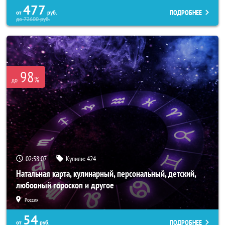
477
ПОДРОБНЕЕ
от
руб.
до
72600
руб.
98
%
до
02:58:03
Купили:
424
Натальная карта, кулинарный, персональный, детский,
любовный гороскоп и другое
Россия
54
ПОДРОБНЕЕ
от
руб.