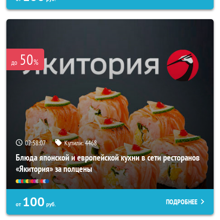
50
%
до
02:58:03
Купили:
4468
Блюда японской и европейской кухни в сети ресторанов
«Якитория» за полцены
100
ПОДРОБНЕЕ
от
руб.