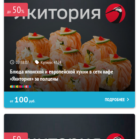
50
%
до
02:58:03
Купили:
4324
Блюда японской и европейской кухни в сети кафе
«Якитория» за полцены
100
ПОДРОБНЕЕ
от
руб.