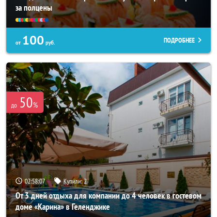
за полцены
100
ПОДРОБНЕЕ
от
руб.
50
%
до
02:58:03
Купили:
2
От 3 дней отдыха для компании до 4 человек в гостевом
доме «Карина» в Геленджике