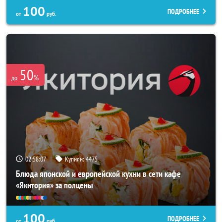
100
ПОДРОБНЕЕ
от
руб.
50
%
до
02:58:03
Купили:
4475
Блюда японской и европейской кухни в сети кафе
«Якитория» за полцены
100
ПОДРОБНЕЕ
от
руб.