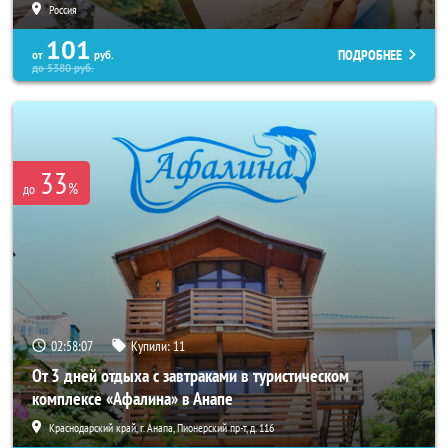
Россия
101
ПОДРОБНЕЕ
от
руб.
до
5380
руб.
33
%
до
02:58:03
Купили:
11
От 3 дней отдыха с завтраками в туристическом
комплексе «Афалина» в Анапе
Краснодарский край, г. Анапа, Пионерский пр-т, д. 116