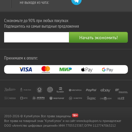
не выходя из чата:
Сэкономьте до 90% при любых покупках
Подпишитесь на самые выгодные предложения
Принимаем к оплате:
2010-2026 © КупиКупон. Все права защищены.
Все права на товарный знак "КупиКупон" и на сайт www.kupikupon.ru принадлежат
OOO «Агентство цифровых решений» ИНН 7705523387, ОГРН 1127747063212