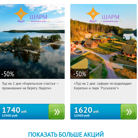
-50
%
-50
%
Тур на 2 дня «Карельское счастье —
«Тур на 2 дня: сафари по водопадам
06:42:39
Купили:
39
06:42:39
Купили:
6
проживание на берегу Ладоги»
Карелии и парк “Рускеала"»
Достоевская
Достоевская
1740
1620
руб.
руб.
13900
руб.
12900
руб.
ПОКАЗАТЬ БОЛЬШЕ АКЦИЙ