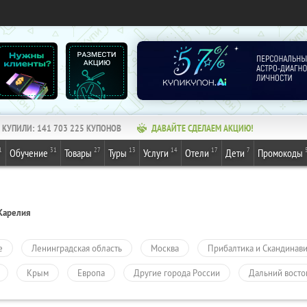
КУПИЛИ:
141 703 225
КУПОНОВ
ДАВАЙТЕ СДЕЛАЕМ АКЦИЮ!
1
31
27
13
14
17
7
Обучение
Товары
Туры
Услуги
Отели
Дети
Промокоды
Карелия
е
Ленинградская область
Москва
Прибалтика и Скандинав
Крым
Европа
Другие города России
Дальний восто