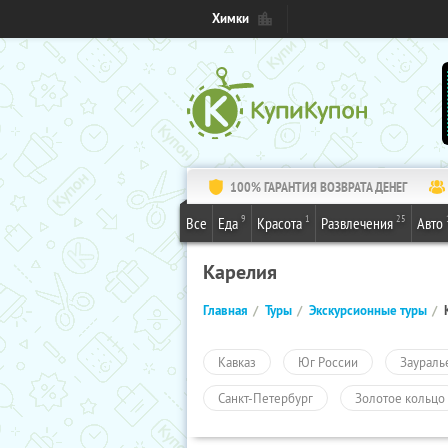
Химки
100% ГАРАНТИЯ ВОЗВРАТА ДЕНЕГ
9
1
25
Все
Еда
Красота
Развлечения
Авто
Карелия
Главная
Туры
Экскурсионные туры
Кавказ
Юг России
Заураль
Санкт-Петербург
Золотое кольцо