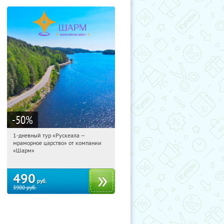
-50
%
1-дневный тур «Рускеала —
06:42:39
Купили:
48
мраморное царство» от компании
Достоевская
«Шарм»
490
руб.
3900
руб.