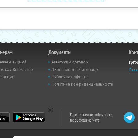
тнёрам
Документы
Кон
елаем акцию!
Агентский договор
spro
е, как Вебмастер
Лицензионный договор
Связ
е акции
Публичная оферта
Политика конфиденциальности
Ищите скидки поблизости,
не выходя из чата: