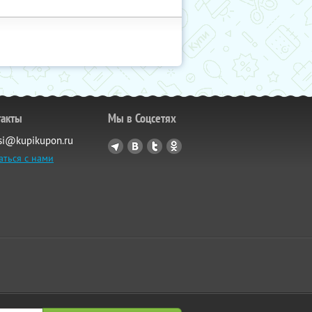
такты
Мы в Соцсетях
si@kupikupon.ru
аться с нами