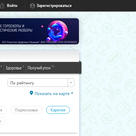
Войти
Зарегистрироваться
54
3
91
Здоровье
ПолучиКупон
По рейтингу
Показать на карте
ия
Подмосковье
Карелия
к