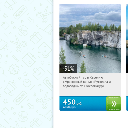
-51
%
Автобусный тур в Карелию
06:42:39
Купили:
24
«Мраморный каньон Рускеала и
Сенная площадь
водопады» от «ХохломаТур»
450
руб.
4550
руб.