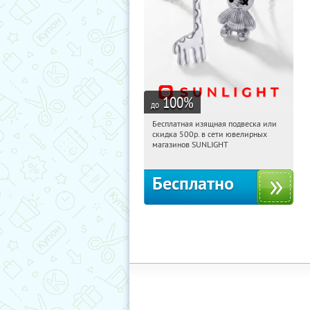
100
%
до
Бесплатная изящная подвеска или
15:36:33
Получили:
73
скидка 500р. в сети ювелирных
Россия
магазинов SUNLIGHT
Бесплатно