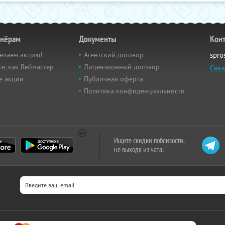
тнёрам
Документы
Кон
елаем акцию!
Агентский договор
spro
е, как Вебмастер
Лицензионный договор
Связ
е акции
Публичная оферта
Политика конфиденциальности
Ищите скидки поблизости,
не выходя из чата: