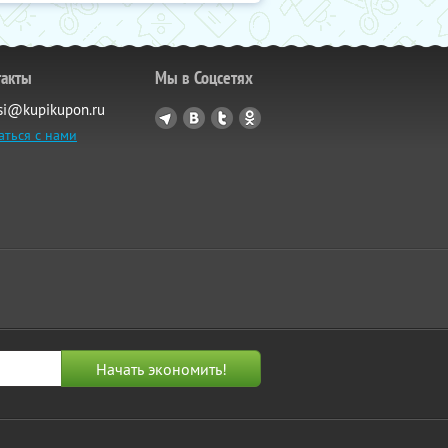
такты
Мы в Соцсетях
si@kupikupon.ru
аться с нами