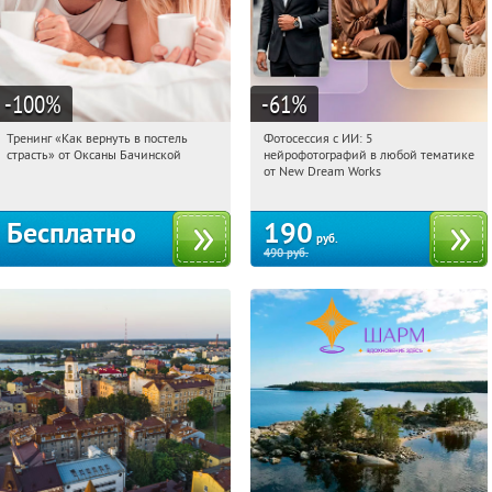
-100
%
-61
%
Тренинг «Как вернуть в постель
Фотосессия с ИИ: 5
20:22:31
Получили:
13
20:22:31
Купили:
9
страсть» от Оксаны Бачинской
нейрофотографий в любой тематике
Россия
Россия
от New Dream Works
Бесплатно
190
руб.
490
руб.