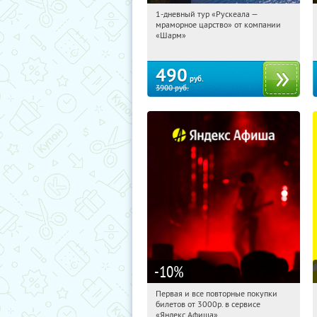
1-дневный тур «Рускеала —
20:22:31
Купили:
46
мраморное царство» от компании
Достоевская
«Шарм»
490
руб.
3900
руб.
-10
%
Первая и все повторные покупки
20:22:31
Получили:
153
билетов от 3000р. в сервисе
Россия
«Яндекс Афиша»