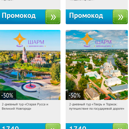
Промокод
Промокод
-50
%
-50
%
2-дневный тур «Старая Русса и
2-дневный тур «Тверь и Торжок:
20:22:31
Купили:
8
20:22:31
Купили:
30
Великий Новгород»
путешествие по государевой дороге»
Достоевская
Достоевская