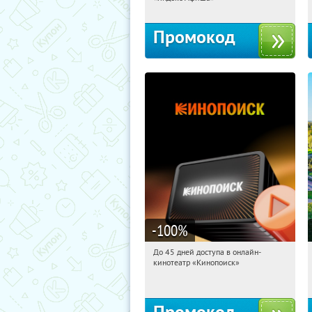
Промокод
-100
%
До 45 дней доступа в онлайн-
20:22:31
Получили:
113
кинотеатр «Кинопоиск»
Россия