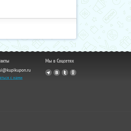
такты
Мы в Соцсетях
si@kupikupon.ru
аться с нами