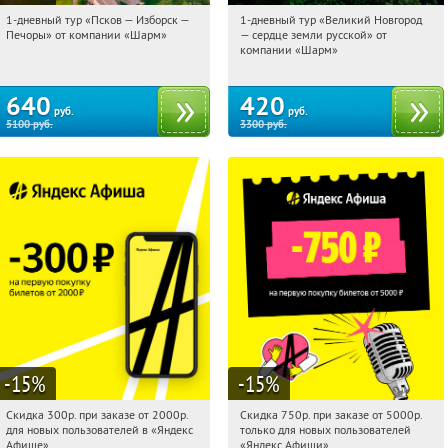
1-дневный тур «Псков — Изборск —
1-дневный тур «Великий Новгород
20:22:31
Купили:
12
20:22:31
Купили:
22
Печоры» от компании «Шарм»
— сердце земли русской» от
Достоевская
Достоевская
компании «Шарм»
640
420
руб.
руб.
5100
руб.
3300
руб.
-15
%
-15
%
Скидка 300р. при заказе от 2000р.
Скидка 750р. при заказе от 5000р.
20:22:31
Получили:
65
20:22:31
Получили:
114
для новых пользователей в «Яндекс
только для новых пользователей
Россия
Россия
Афише»
«Яндекс Афиши»