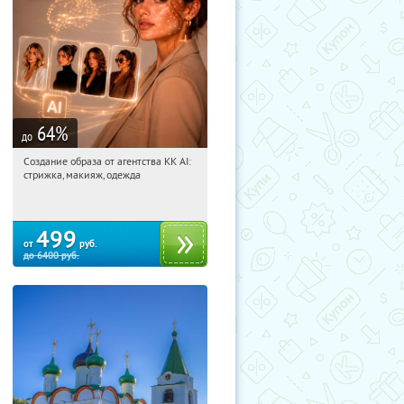
64
%
до
Создание образа от агентства KK AI:
20:22:31
Купили:
64
стрижка, макияж, одежда
Россия
499
от
руб.
до
6400
руб.