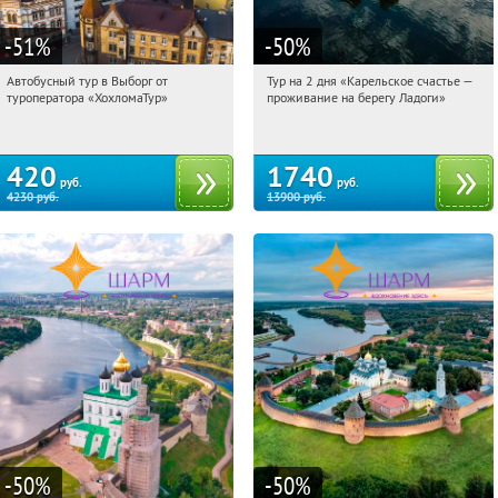
-51
%
-50
%
Автобусный тур в Выборг от
Тур на 2 дня «Карельское счастье —
20:22:31
Купили:
9
20:22:31
Купили:
39
туроператора «ХохломаТур»
проживание на берегу Ладоги»
Сенная площадь
Достоевская
420
1740
руб.
руб.
4230
руб.
13900
руб.
-50
%
-50
%