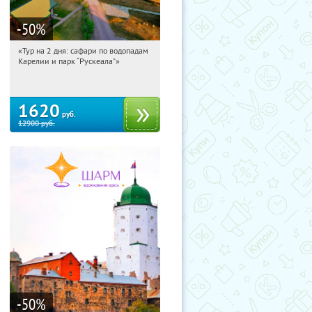
-50
%
«Тур на 2 дня: сафари по водопадам
20:22:31
Купили:
6
Карелии и парк “Рускеала"»
Достоевская
1620
руб.
12900
руб.
-50
%