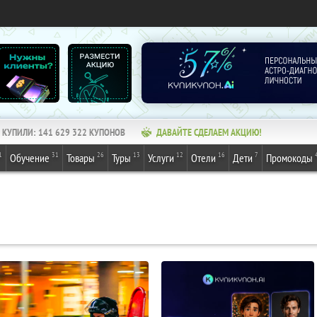
КУПИЛИ:
141 629 324
КУПОНОВ
ДАВАЙТЕ СДЕЛАЕМ АКЦИЮ!
1
31
26
13
12
16
7
Обучение
Товары
Туры
Услуги
Отели
Дети
Промокоды