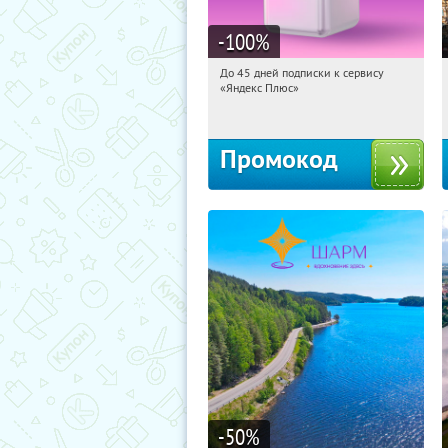
-100
%
До 45 дней подписки к сервису
20:22:31
Получили:
19
«Яндекс Плюс»
Россия
Промокод
-50
%