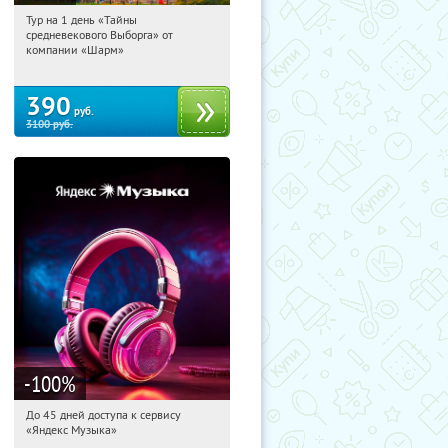
Тур на 1 день «Тайны
20:22:31
Купили:
58
средневекового Выборга» от
Достоевская
компании «Шарм»
390
руб.
3100
руб.
-100
%
До 45 дней доступа к сервису
20:22:31
Получили:
48
«Яндекс Музыка»
Россия