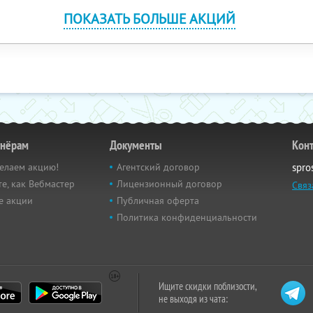
ПОКАЗАТЬ БОЛЬШЕ АКЦИЙ
тнёрам
Документы
Кон
елаем акцию!
Агентский договор
spro
е, как Вебмастер
Лицензионный договор
Связ
е акции
Публичная оферта
Политика конфиденциальности
Ищите скидки поблизости,
не выходя из чата: