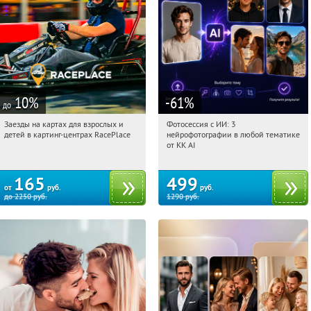
10
%
-61
%
до
Заезды на картах для взрослых и
Фотосессия с ИИ: 3
20:22:31
Купили:
22
20:22:31
Купили:
81
детей в картинг-центрах RacePlace
нейрофотографии в любой тематике
Медведково
Планерная
Россия
от KK AI
Алтуфьево
165
499
от
руб.
руб.
до
2250
руб.
1290
руб.