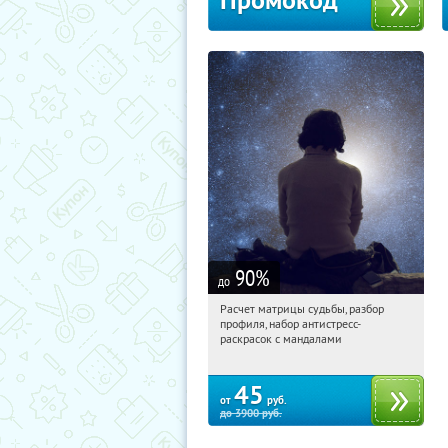
Промокод
90
%
до
Расчет матрицы судьбы, разбор
20:22:31
Купили:
29
профиля, набор антистресс-
Россия
раскрасок с мандалами
45
от
руб.
до
3900
руб.