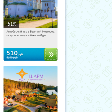
-51
%
Автобусный тур в Великий Новгород
20:22:31
Купили:
2
от туроператора «ХохломаТур»
Сенная площадь
510
руб.
5190
руб.