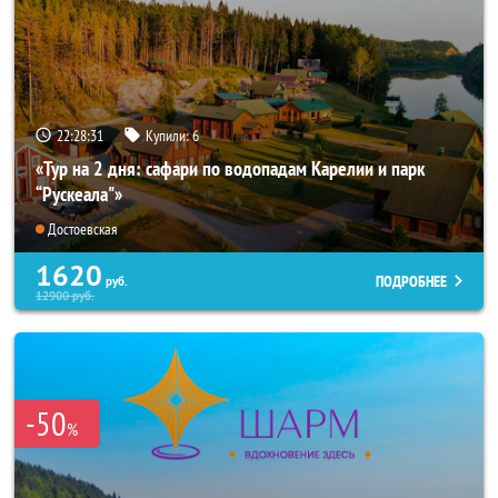
22:28:30
Купили:
6
«Тур на 2 дня: сафари по водопадам Карелии и парк
“Рускеала"»
Достоевская
1620
ПОДРОБНЕЕ
руб.
12900
руб.
-50
%