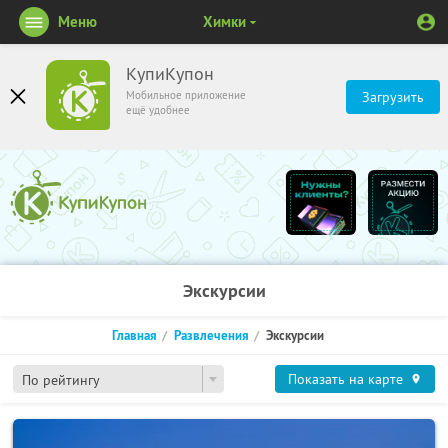
Меню
Химки
КупиКупон
Мобильное приложение
Загрузить
ещё удобнее
Экскурсии
Главная
Развлечения
Экскурсии
Показать на карте
По рейтингу