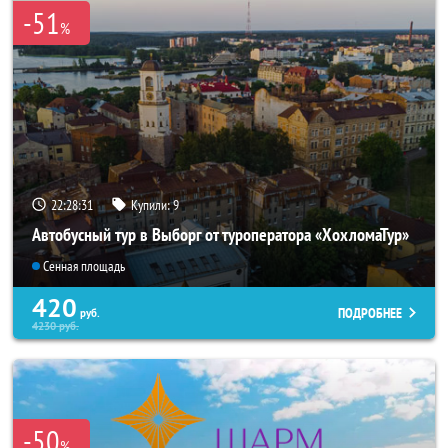
-51
%
22:28:30
Купили:
9
Автобусный тур в Выборг от туроператора «ХохломаТур»
Сенная площадь
420
ПОДРОБНЕЕ
руб.
4230
руб.
-50
%