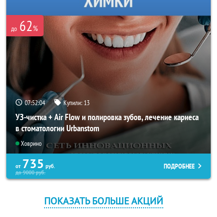
62
%
до
07:52:04
Купили:
13
УЗ-чистка + Air Flow и полировка зубов, лечение кариеса
в стоматологии Urbanstom
Ховрино
735
ПОДРОБНЕЕ
от
руб.
до
9000
руб.
ПОКАЗАТЬ БОЛЬШЕ АКЦИЙ