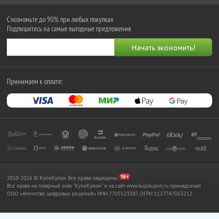
Сэкономьте до 90% при любых покупках
Подпишитесь на самые выгодные предложения
Принимаем к оплате:
2010-2026 © КупиКупон. Все права защищены.
Все права на товарный знак "КупиКупон" и на сайт www.kupikupon.ru принадлежат
OOO «Агентство цифровых решений» ИНН 7705523387, ОГРН 1127747063212