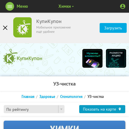
Меню
Химки
КупиКупон
Мобильное приложение
Загрузить
ещё удобнее
УЗ-чистка
Главная
Здоровье
Стоматология
УЗ-чистка
Показать на карте
По рейтингу