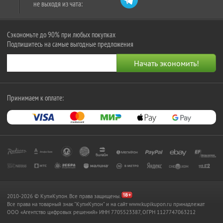
не выходя из чата:
Сэкономьте до 90% при любых покупках
Подпишитесь на самые выгодные предложения
Принимаем к оплате:
2010-2026 © КупиКупон. Все права защищены.
Все права на товарный знак "КупиКупон" и на сайт www.kupikupon.ru принадлежат
OOO «Агентство цифровых решений» ИНН 7705523387, ОГРН 1127747063212