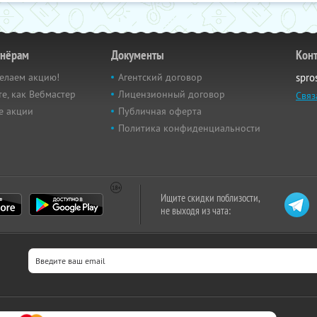
тнёрам
Документы
Кон
елаем акцию!
Агентский договор
spro
е, как Вебмастер
Лицензионный договор
Связ
е акции
Публичная оферта
Политика конфиденциальности
Ищите скидки поблизости,
не выходя из чата: