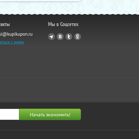
такты
Мы в Соцсетях
si@kupikupon.ru
аться с нами