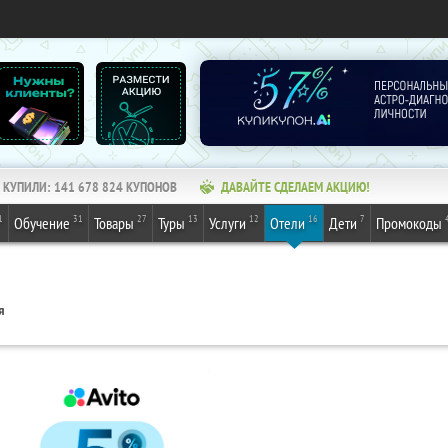
КУПИЛИ:
141 678 824
КУПОНОВ
ДАВАЙТЕ СДЕЛАЕМ АКЦИЮ!
1
31
27
13
12
16
7
Обучение
Товары
Туры
Услуги
Отели
Дети
Промокоды
я