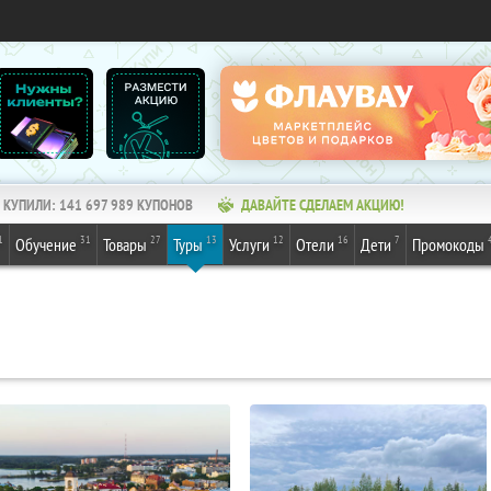
КУПИЛИ:
141 697 991
КУПОНОВ
ДАВАЙТЕ СДЕЛАЕМ АКЦИЮ!
1
31
27
13
12
16
7
Обучение
Товары
Туры
Услуги
Отели
Дети
Промокоды