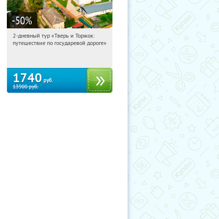
-50
%
2-дневный тур «Тверь и Торжок:
11:14:11
Купили:
30
путешествие по государевой дороге»
Достоевская
1740
руб.
13900
руб.