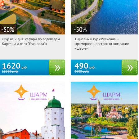
-50
%
-50
%
«Тур на 2 дня: сафари по водопадам
1-дневный тур «Рускеала —
11:14:11
Купили:
6
11:14:11
Купили:
48
Карелии и парк “Рускеала"»
мраморное царство» от компании
Достоевская
Достоевская
«Шарм»
1620
490
руб.
руб.
12900
руб.
3900
руб.