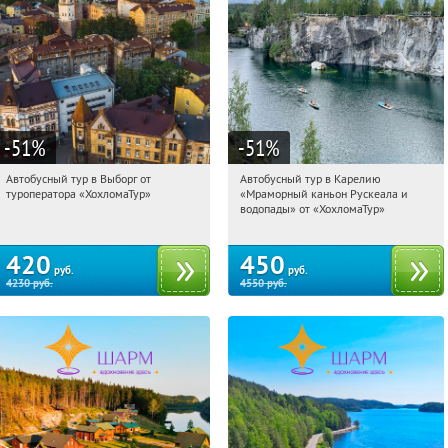
-51
%
-51
%
Автобусный тур в Выборг от
Автобусный тур в Карелию
11:14:11
Купили:
9
11:14:11
Купили:
24
туроператора «ХохломаТур»
«Мраморный каньон Рускеала и
Сенная площадь
Сенная площадь
водопады» от «ХохломаТур»
420
450
руб.
руб.
4230
руб.
4550
руб.