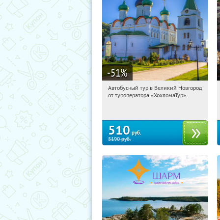
-51
%
Автобусный тур в Великий Новгород
11:14:11
Купили:
2
от туроператора «ХохломаТур»
Сенная площадь
510
руб.
5190
руб.