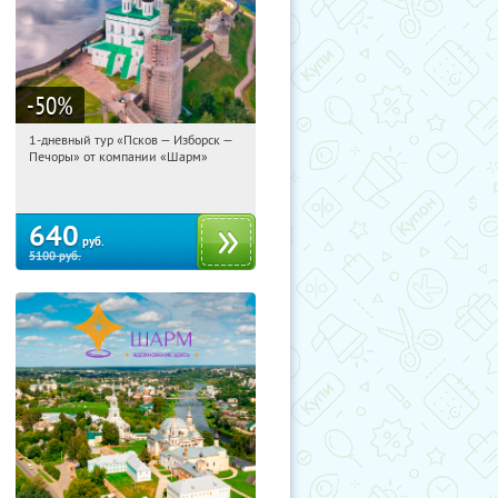
-50
%
1-дневный тур «Псков — Изборск —
11:14:11
Купили:
12
Печоры» от компании «Шарм»
Достоевская
640
руб.
5100
руб.