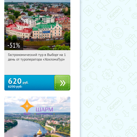
-51
%
Гастрономический тур в Выборг на 1
11:14:11
Купили:
5
день от туроператора «ХохломаТур»
Сенная площадь
620
руб.
6290
руб.