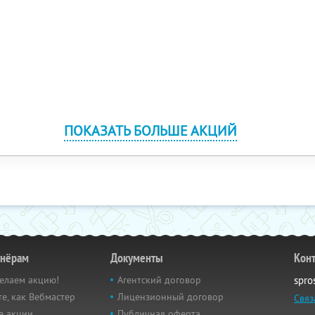
ПОКАЗАТЬ БОЛЬШЕ АКЦИЙ
тнёрам
Документы
Кон
елаем акцию!
Агентский договор
spro
е, как Вебмастер
Лицензионный договор
Связ
е акции
Публичная оферта