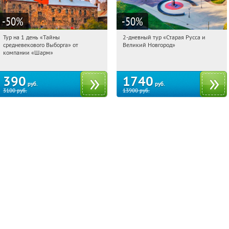
-50
%
-50
%
Тур на 1 день «Тайны
2-дневный тур «Старая Русса и
11:14:11
Купили:
58
11:14:11
Купили:
8
средневекового Выборга» от
Великий Новгород»
Достоевская
Достоевская
компании «Шарм»
390
1740
руб.
руб.
3100
руб.
13900
руб.