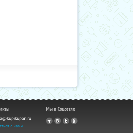
такты
Мы в Соцсетях
si@kupikupon.ru
аться с нами