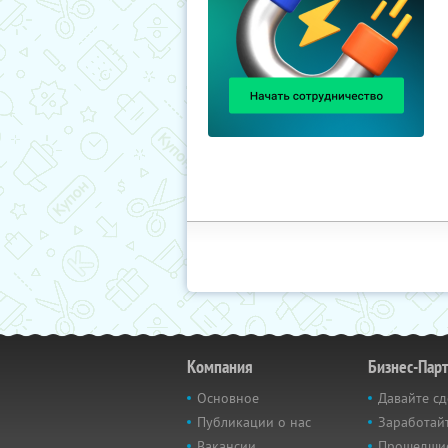
Компания
Бизнес-Пар
Основное
Давайте сд
Публикации о нас
Заработайт
Вакансии
Прошедши