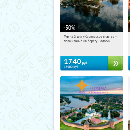
-50
%
Тур на 2 дня «Карельское счастье —
11:14:11
Купили:
39
проживание на берегу Ладоги»
Достоевская
1740
руб.
13900
руб.