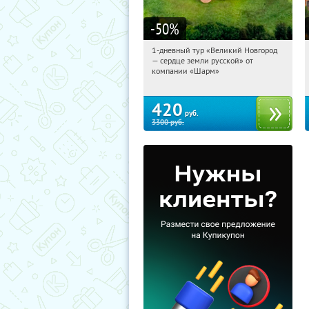
-50
%
1-дневный тур «Великий Новгород
11:14:11
Купили:
22
— сердце земли русской» от
Достоевская
компании «Шарм»
420
руб.
3300
руб.