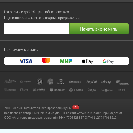
Сэкономьте до 90% при любых покупках
Подпишитесь на самые выгодные предложения
Принимаем к оплате:
2010-2026 © КупиКупон. Все права защищены.
Все права на товарный знак "КупиКупон" и на сайт www.kupikupon.ru принадлежат
OOO «Агентство цифровых решений» ИНН 7705523387, ОГРН 1127747063212