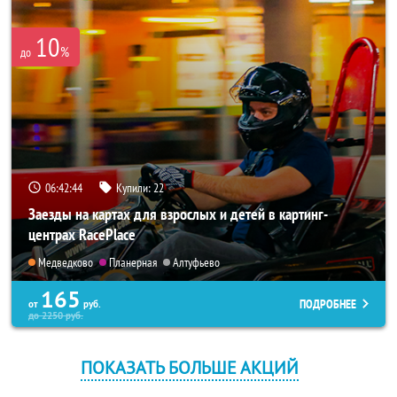
10
%
до
06:42:43
Купили:
22
Заезды на картах для взрослых и детей в картинг-
центрах RacePlace
Медведково
Планерная
Алтуфьево
165
ПОДРОБНЕЕ
от
руб.
до
2250
руб.
ПОКАЗАТЬ БОЛЬШЕ АКЦИЙ