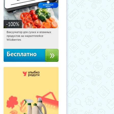
-100
%
Вакууматор для сухих и влажных
15:08:06
Получили:
174
продуктов на маркетплейсе
Россия
Wildberries
Бесплатно