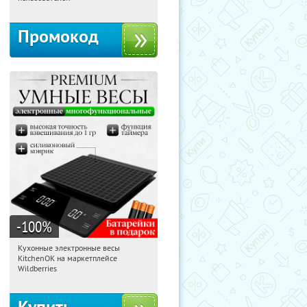
Промокод
-100
%
Кухонные электронные весы
15:08:06
Получили:
432
KitchenOK на маркетплейсе
Россия
Wildberries