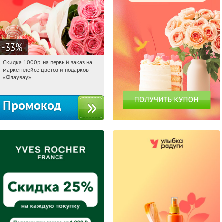
-33
%
Скидка 1000р. на первый заказ на
15:08:06
Получили:
18
маркетплейсе цветов и подарков
Россия
«Флаувау»
Промокод