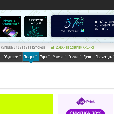
КУПИЛИ:
141 635 636
КУПОНОВ
ДАВАЙТЕ СДЕЛАЕМ АКЦИЮ!
1
31
26
13
12
16
7
Обучение
Товары
Туры
Услуги
Отели
Дети
Промокоды