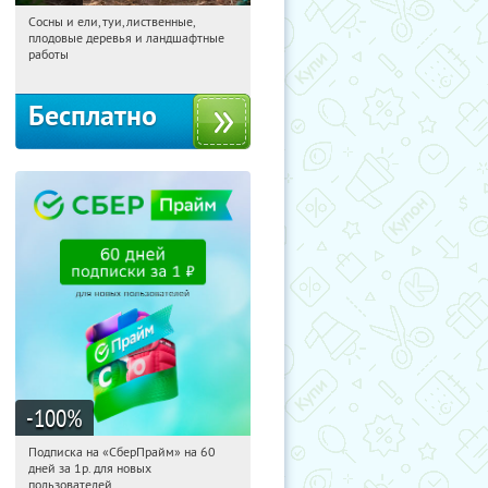
Сосны и ели, туи, лиственные,
15:08:06
Получили:
31
плодовые деревья и ландшафтные
Московская обл., г. Химки,
работы
территориальное управление
Кутузовское
Бесплатно
-100
%
Подписка на «СберПрайм» на 60
15:08:06
Получили:
10
дней за 1р. для новых
Россия
пользователей