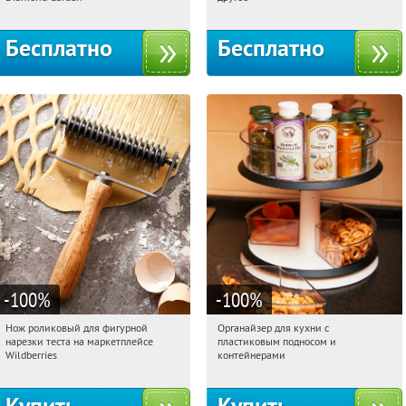
Бесплатно
Бесплатно
-100
%
-100
%
Нож роликовый для фигурной
Органайзер для кухни с
15:08:06
Получили:
265
15:08:06
Получили:
312
нарезки теста на маркетплейсе
пластиковым подносом и
Россия
Россия
Wildberries
контейнерами