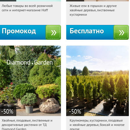
Любые товары во всей розничной
Живые ели в горшках и другие
15:08:06
Получили:
83
15:08:06
Получили:
53
сети и интернет-магазине Hoff
хвойные деревья, лиственные
Москва, 1-й Волоколамский проезд,
Московская обл., г. Химки,
кустарники
10с1
территориальное управление
Кутузовское
Промокод
Бесплатно
-50
%
-50
%
Хвойные, плодовые, лиственные и
Крупномеры, кустарники, плодовые
15:08:06
Получили:
15
15:08:06
Получили:
28
декоративные растения от ТД
и хвойные деревья, бонсай и многое
Выставочная
Угрешская
Москва, Рябиновая улица, 17
Diamond Garden
другое