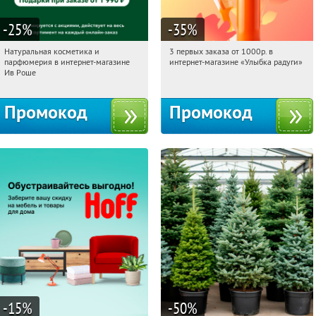
-25
%
-35
%
Натуральная косметика и
3 первых заказа от 1000р. в
15:08:06
Получили:
1
15:08:06
Получили:
12
парфюмерия в интернет-магазине
интернет-магазине «Улыбка радуги»
Россия
Россия
Ив Роше
Промокод
Промокод
-15
%
-50
%