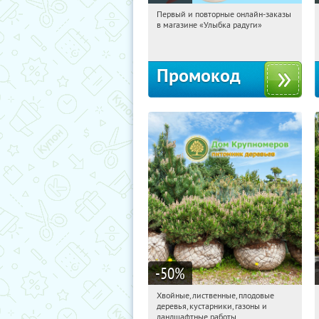
Первый и повторные онлайн-заказы
15:08:06
Получили:
2
в магазине «Улыбка радуги»
Россия
Промокод
-50
%
Хвойные, лиственные, плодовые
15:08:06
Получили:
15
деревья, кустарники, газоны и
Павелецкая
Угрешская
ландшафтные работы