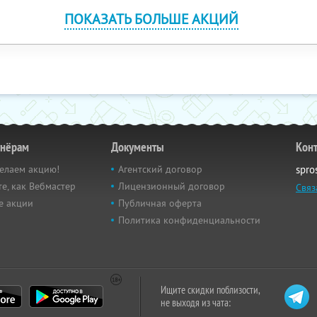
ПОКАЗАТЬ БОЛЬШЕ АКЦИЙ
тнёрам
Документы
Кон
елаем акцию!
Агентский договор
spro
е, как Вебмастер
Лицензионный договор
Связ
е акции
Публичная оферта
Политика конфиденциальности
Ищите скидки поблизости,
не выходя из чата: