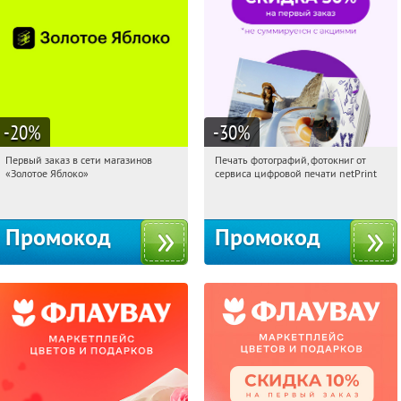
-20
%
-30
%
Первый заказ в сети магазинов
Печать фотографий, фотокниг от
15:08:06
Получи первым!
15:08:06
Получили:
4
«Золотое Яблоко»
сервиса цифровой печати netPrint
Россия
Россия
Промокод
Промокод