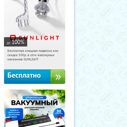
100
%
до
Бесплатная изящная подвеска или
15:08:06
Получили:
73
скидка 500р. в сети ювелирных
Россия
магазинов SUNLIGHT
Бесплатно