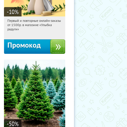
-10
%
Первый и повторные онлайн-заказы
15:08:06
Получили:
1
от 1500р. в магазине «Улыбка
Россия
радуги»
Промокод
-50
%