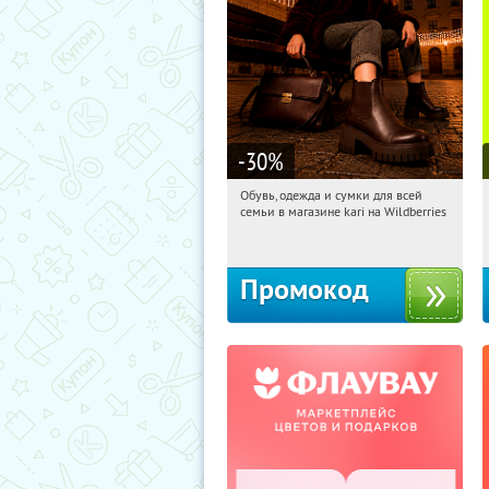
-30
%
Обувь, одежда и сумки для всей
15:08:06
Получи первым!
семьи в магазине kari на Wildberries
Россия
Промокод