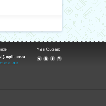
такты
Мы в Соцсетях
si@kupikupon.ru
аться с нами