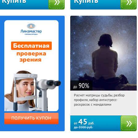
Купить
Купить
90
%
до
Расчет матрицы судьбы, разбор
15:08:06
Купили:
29
профиля, набор антистресс-
Россия
раскрасок с мандалами
45
от
руб.
до
3900
руб.