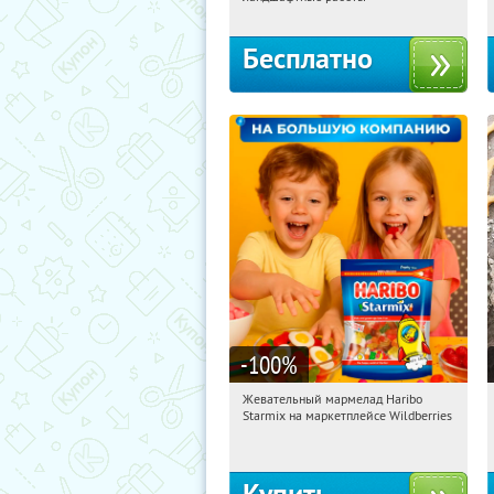
Бесплатно
-100
%
Жевательный мармелад Haribo
15:08:06
Получили:
612
Starmix на маркетплейсе Wildberries
Россия