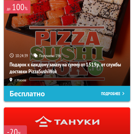
100
%
до
10:24:39
Получили:
196
Подарок к каждому заказу на сумму от 1519р. от службы
доставки PizzaSushiWok
г. Москва
Бесплатно
ПОДРОБНЕЕ
-20
%