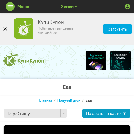
Меню
Химки
КупиКупон
Мобильное приложение
Загрузить
ещё удобнее
Еда
Главная
ПолучиКупон
Еда
Показать на карте
По рейтингу