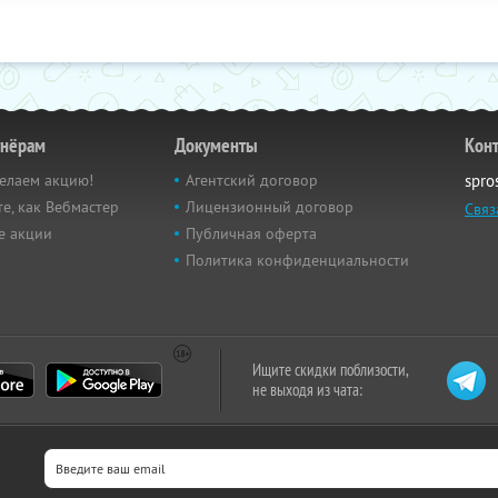
тнёрам
Документы
Кон
елаем акцию!
Агентский договор
spro
е, как Вебмастер
Лицензионный договор
Связ
е акции
Публичная оферта
Политика конфиденциальности
Ищите скидки поблизости,
не выходя из чата: