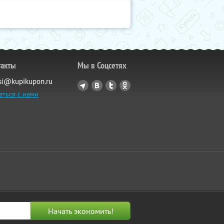
такты
Мы в Соцсетях
si@kupikupon.ru
аться с нами