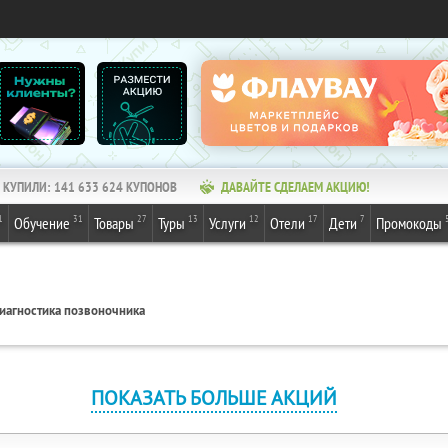
КУПИЛИ:
141 633 624
КУПОНОВ
ДАВАЙТЕ СДЕЛАЕМ АКЦИЮ!
1
31
27
13
12
17
7
Обучение
Товары
Туры
Услуги
Отели
Дети
Промокоды
иагностика позвоночника
ПОКАЗАТЬ БОЛЬШЕ АКЦИЙ