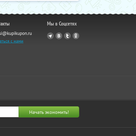
такты
Мы в Соцсетях
si@kupikupon.ru
аться с нами