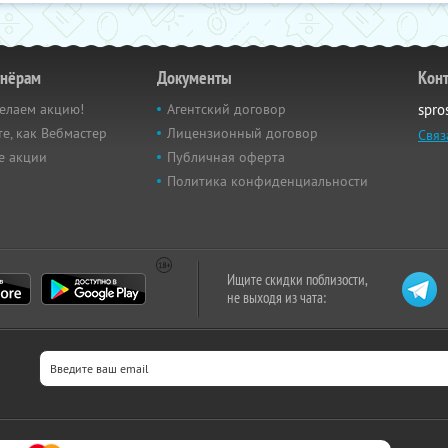
тнёрам
Документы
Кон
елаем акцию!
Агентский договор
spro
е, как Вебмастер
Лицензионный договор
Связ
е акции
Публичная оферта
Политика конфиденциальности
Ищите скидки поблизости,
не выходя из чата: