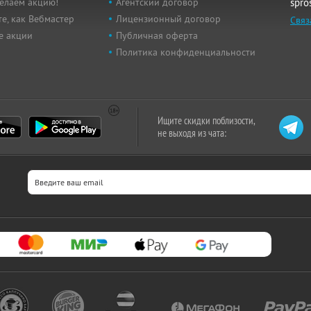
елаем акцию!
Агентский договор
spro
е, как Вебмастер
Лицензионный договор
Связ
е акции
Публичная оферта
Политика конфиденциальности
Ищите скидки поблизости,
не выходя из чата: