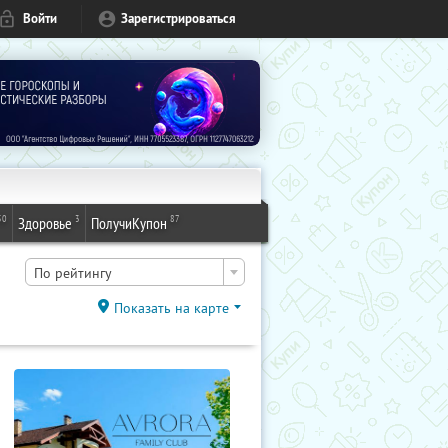
Войти
Зарегистрироваться
50
3
87
Здоровье
ПолучиКупон
По рейтингу
Показать на карте