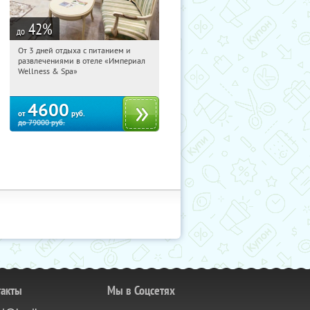
42
%
до
От 3 дней отдыха с питанием и
01:59:31
Купили:
114
развлечениями в отеле «Империал
Калужская обл., г. Обнинск, Киевское
Wellness & Spa»
ш., д. 11А
4600
от
руб.
до
79000
руб.
такты
Мы в Соцсетях