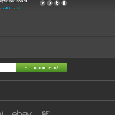
si@kupikupon.ru
аться с нами