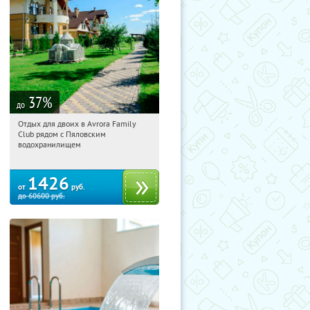
37
%
до
Отдых для двоих в Avrora Family
01:59:31
Купили:
10
Club рядом с Пяловским
Московская обл., Мытищинский р-н,
водохранилищем
д. Степаньково, ул. Рождественская, д.
25
1426
от
руб.
до
60600
руб.