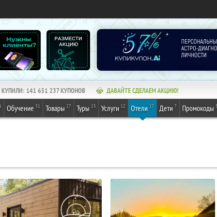
КУПИЛИ:
141 651 239
КУПОНОВ
ДАВАЙТЕ СДЕЛАЕМ АКЦИЮ!
1
31
27
13
12
17
7
Обучение
Товары
Туры
Услуги
Отели
Дети
Промокоды