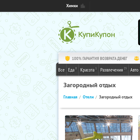
Химки
100% ГАРАНТИЯ ВОЗВРАТА ДЕНЕГ
8
1
25
Все
Еда
Красота
Развлечения
Авто
Загородный отдых
Главная
Отели
Загородный отдых