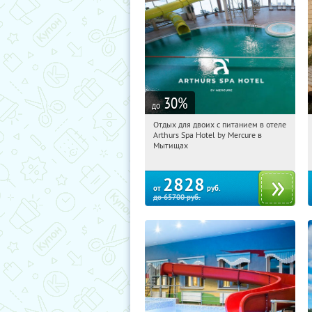
30
%
до
Отдых для двоих с питанием в отеле
01:59:31
Купи первым!
Arthurs Spa Hotel by Mercure в
Московская обл., г. Мытищи, д.
Мытищах
Ларево, ул. Хвойная, стр. 26
2828
от
руб.
до
65700
руб.