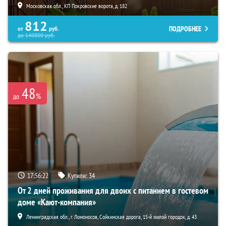
Московская обл., КП Покровские ворота, д. 182
812
ПОДРОБНЕЕ
от
руб.
до
140800
руб.
48
%
до
17:56:21
Купили:
34
От 2 дней проживания для двоих с питанием в гостевом
доме «Кают-компания»
Ленинградская обл., г. Ломоносов, Сойкинская дорога, 15-й жилой городок, д. 43