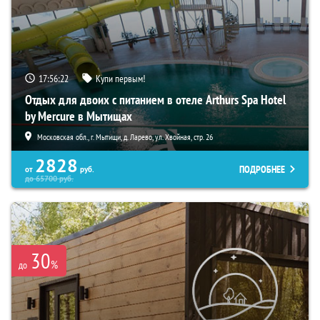
17:56:21
Купи первым!
Отдых для двоих с питанием в отеле Arthurs Spa Hotel
by Mercure в Мытищах
Московская обл., г. Мытищи, д. Ларево, ул. Хвойная, стр. 26
2828
ПОДРОБНЕЕ
от
руб.
до
65700
руб.
30
%
до