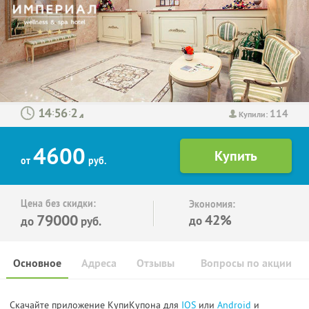
114
:
:
Купили:
4600
от
руб.
Цена без скидки:
Экономия:
79000
42%
до
до
руб.
Основное
Адреса
Отзывы
Вопросы по акции
Скачайте приложение КупиКупона для
IOS
или
Android
и