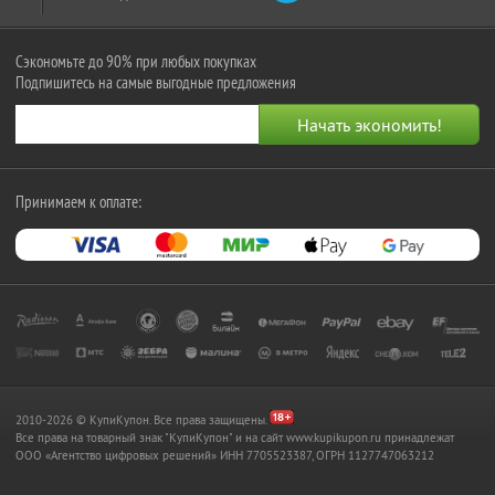
Сэкономьте до 90% при любых покупках
Подпишитесь на самые выгодные предложения
Принимаем к оплате:
2010-2026 © КупиКупон. Все права защищены.
Все права на товарный знак "КупиКупон" и на сайт www.kupikupon.ru принадлежат
OOO «Агентство цифровых решений» ИНН 7705523387, ОГРН 1127747063212