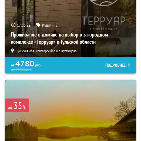
17:56:21
Купили:
8
Проживание в домике на выбор в загородном
комплексе «Терруар» в Тульской области
Тульская обл., Ясногорский р-н, с. Кузмищево
4780
ПОДРОБНЕЕ
от
руб.
до
57400
руб.
35
%
до