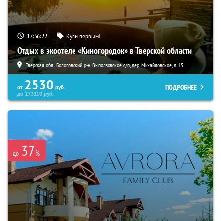
17:56:21
Купи первым!
Отдых в экоотеле «Киногородок» в Тверской области
Тверская обл., Бологовский р-н, Выползовское с/п, дер. Михайловское, д. 15
2530
ПОДРОБНЕЕ
от
руб.
до
173110
руб.
37
%
до