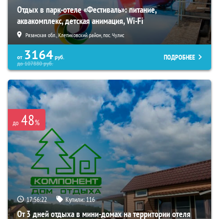
Отдых в парк-отеле «Фестиваль»: питание,
аквакомплекс, детская анимация, Wi-Fi
Рязанская обл., Клепиковский район, пос. Чулис
3164
ПОДРОБНЕЕ
от
руб.
до
107880
руб.
48
%
до
17:56:21
Купили:
116
От 3 дней отдыха в мини-домах на территории отеля