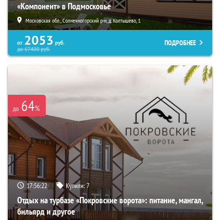
«Компонент» в Подмосковье
Московская обл., Солнечногорский р-н, д. Колтышево, 1
2053
ПОДРОБНЕЕ
от
руб.
до
67400
руб.
64
%
до
17:56:21
Купили:
7
Отдых на турбазе «Покровские ворота»: питание, мангал,
бильярд и другое