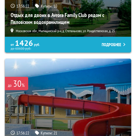
17:56:21
Купили:
10
Отдых для двоих в Avrora Family Club рядом с
Пяловским водохранилищем
Московская обл., Мытищинский р-н, д. Степаньково, ул. Рождественская, д. 25
1426
ПОДРОБНЕЕ
от
руб.
до
60600
руб.
30
%
до
17:56:21
Купили:
21