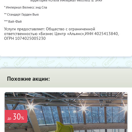
Территория «Отеля Империал Wellness & SPA»
* Империал Велнесс энд Спа
** Стандарт Гарден Вью
*** Вай-Фай
Услуги предоставляет: Общество с ограниченной
ответственностью «Бизнес Центр «Альянс»,
ИНН 4025413840
,
ОГРН 1074025005230
Похожие акции:
30
%
до