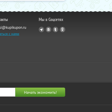
такты
Мы в Соцсетях
si@kupikupon.ru
аться с нами