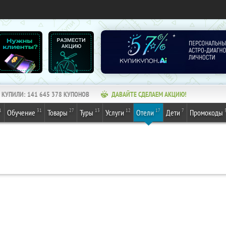
КУПИЛИ:
141 645 378
КУПОНОВ
ДАВАЙТЕ СДЕЛАЕМ АКЦИЮ!
1
31
27
13
12
17
7
Обучение
Товары
Туры
Услуги
Отели
Дети
Промокоды