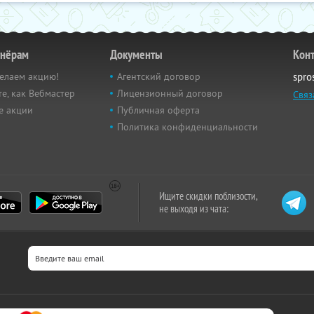
тнёрам
Документы
Кон
елаем акцию!
Агентский договор
spro
е, как Вебмастер
Лицензионный договор
Связ
е акции
Публичная оферта
Политика конфиденциальности
Ищите скидки поблизости,
не выходя из чата: