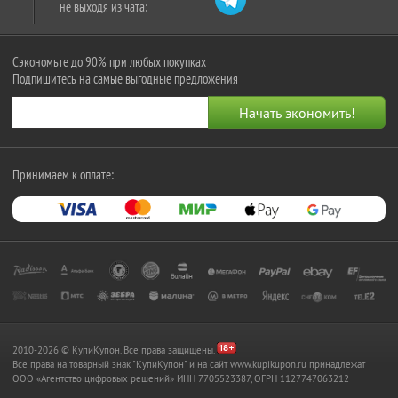
не выходя из чата:
Сэкономьте до 90% при любых покупках
Подпишитесь на самые выгодные предложения
Принимаем к оплате:
2010-2026 © КупиКупон. Все права защищены.
Все права на товарный знак "КупиКупон" и на сайт www.kupikupon.ru принадлежат
OOO «Агентство цифровых решений» ИНН 7705523387, ОГРН 1127747063212