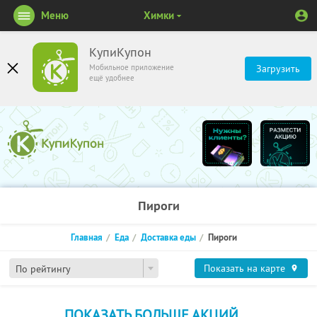
Меню
Химки
КупиКупон
Мобильное приложение
Загрузить
ещё удобнее
Пироги
Главная
Еда
Доставка еды
Пироги
Показать на карте
По рейтингу
ПОКАЗАТЬ БОЛЬШЕ АКЦИЙ