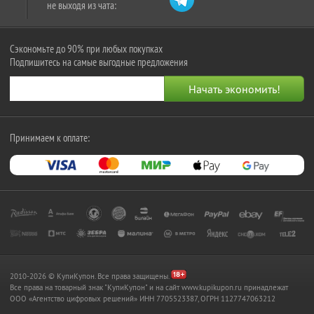
не выходя из чата:
Сэкономьте до 90% при любых покупках
Подпишитесь на самые выгодные предложения
Принимаем к оплате:
2010-2026 © КупиКупон. Все права защищены.
Все права на товарный знак "КупиКупон" и на сайт www.kupikupon.ru принадлежат
OOO «Агентство цифровых решений» ИНН 7705523387, ОГРН 1127747063212