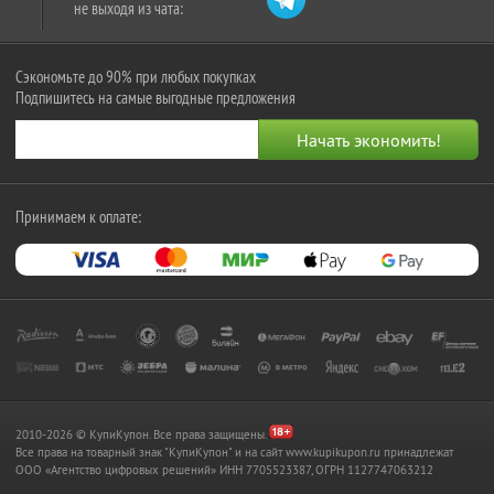
не выходя из чата:
Сэкономьте до 90% при любых покупках
Подпишитесь на самые выгодные предложения
Принимаем к оплате:
2010-2026 © КупиКупон. Все права защищены.
Все права на товарный знак "КупиКупон" и на сайт www.kupikupon.ru принадлежат
OOO «Агентство цифровых решений» ИНН 7705523387, ОГРН 1127747063212