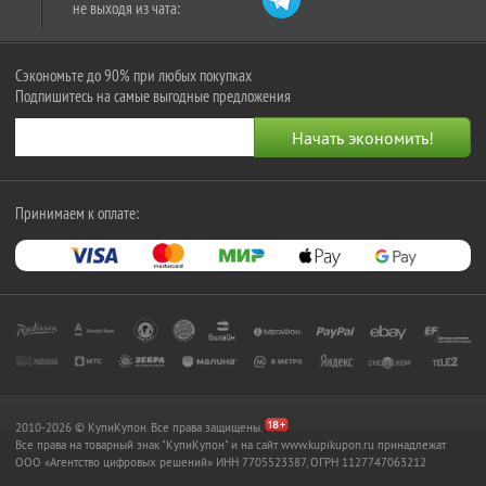
не выходя из чата:
Сэкономьте до 90% при любых покупках
Подпишитесь на самые выгодные предложения
Принимаем к оплате:
2010-2026 © КупиКупон. Все права защищены.
Все права на товарный знак "КупиКупон" и на сайт www.kupikupon.ru принадлежат
OOO «Агентство цифровых решений» ИНН 7705523387, ОГРН 1127747063212