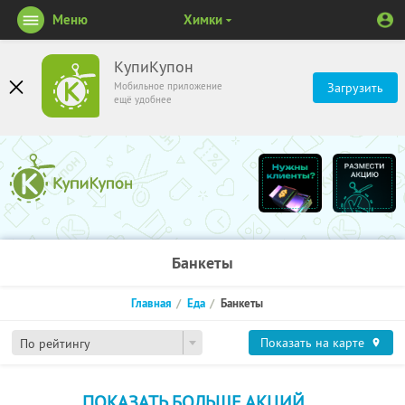
Меню
Химки
КупиКупон
Мобильное приложение
Загрузить
ещё удобнее
Банкеты
Главная
Еда
Банкеты
Показать на карте
По рейтингу
ПОКАЗАТЬ БОЛЬШЕ АКЦИЙ