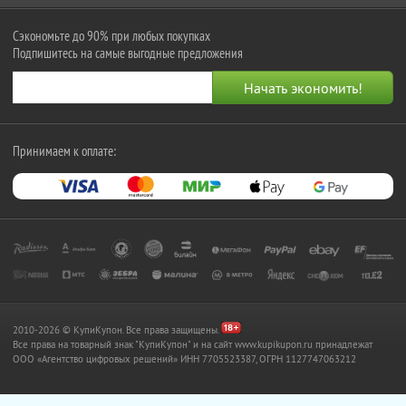
Сэкономьте до 90% при любых покупках
Подпишитесь на самые выгодные предложения
Принимаем к оплате:
2010-2026 © КупиКупон. Все права защищены.
Все права на товарный знак "КупиКупон" и на сайт www.kupikupon.ru принадлежат
OOO «Агентство цифровых решений» ИНН 7705523387, ОГРН 1127747063212