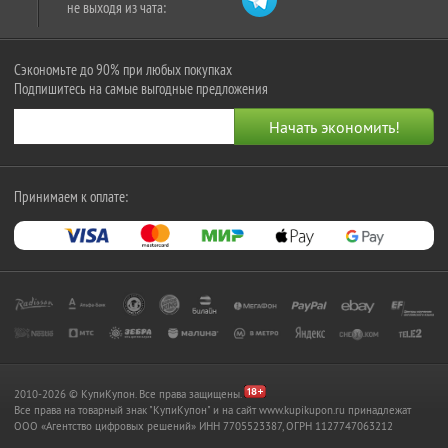
не выходя из чата:
Сэкономьте до 90% при любых покупках
Подпишитесь на самые выгодные предложения
Принимаем к оплате:
2010-2026 © КупиКупон. Все права защищены.
Все права на товарный знак "КупиКупон" и на сайт www.kupikupon.ru принадлежат
OOO «Агентство цифровых решений» ИНН 7705523387, ОГРН 1127747063212