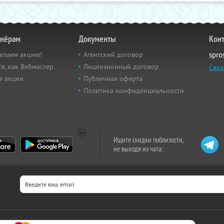
тнёрам
Документы
Кон
елаем акцию!
Агентский договор
spro
е, как Вебмастер
Лицензионный договор
Связ
е акции
Публичная оферта
Политика конфиденциальности
Ищите скидки поблизости,
не выходя из чата: