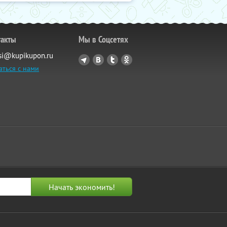
такты
Мы в Соцсетях
si@kupikupon.ru
аться с нами