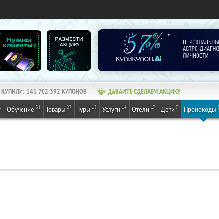
КУПИЛИ:
141 702 392
КУПОНОВ
ДАВАЙТЕ СДЕЛАЕМ АКЦИЮ!
1
31
27
13
14
17
7
Обучение
Товары
Туры
Услуги
Отели
Дети
Промокоды