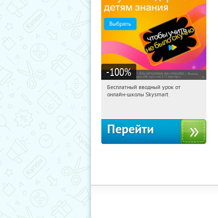
-100
%
Бесплатный вводный урок от
07:23:33
Получи первым!
онлайн-школы Skysmart
Россия
Перейти