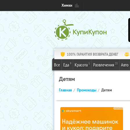
Химки
100% ГАРАНТИЯ ВОЗВРАТА ДЕНЕГ
9
1
25
Все
Еда
Красота
Развлечения
Авто
Детям
Главная
Промокоды
Детям