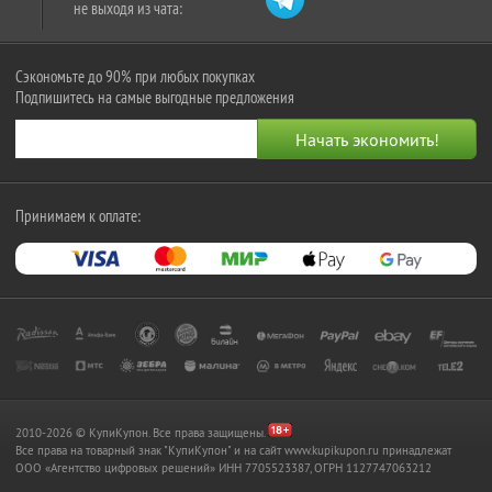
не выходя из чата:
Сэкономьте до 90% при любых покупках
Подпишитесь на самые выгодные предложения
Принимаем к оплате:
2010-2026 © КупиКупон. Все права защищены.
Все права на товарный знак "КупиКупон" и на сайт www.kupikupon.ru принадлежат
OOO «Агентство цифровых решений» ИНН 7705523387, ОГРН 1127747063212