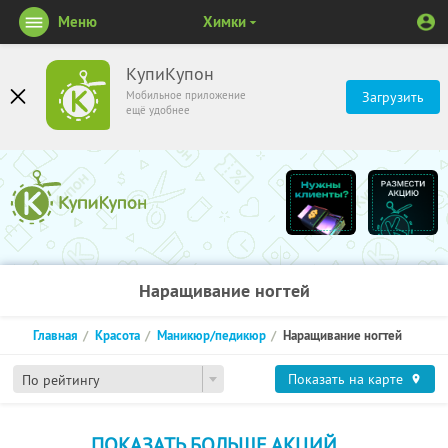
Меню
Химки
КупиКупон
Мобильное приложение
Загрузить
ещё удобнее
Наращивание ногтей
Главная
Красота
Маникюр/педикюр
Наращивание ногтей
Показать на карте
По рейтингу
ПОКАЗАТЬ БОЛЬШЕ АКЦИЙ