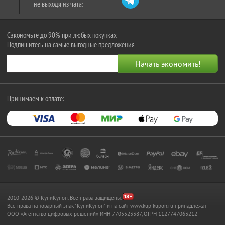
не выходя из чата:
Сэкономьте до 90% при любых покупках
Подпишитесь на самые выгодные предложения
Принимаем к оплате:
2010-2026 © КупиКупон. Все права защищены.
Все права на товарный знак "КупиКупон" и на сайт www.kupikupon.ru принадлежат
OOO «Агентство цифровых решений» ИНН 7705523387, ОГРН 1127747063212