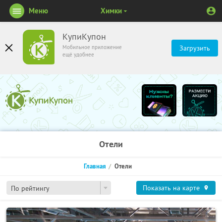
Меню
Химки
КупиКупон
Мобильное приложение
Загрузить
ещё удобнее
Отели
Главная
Отели
Показать на карте
По рейтингу