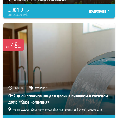
812
ПОДРОБНЕЕ
от
руб.
до
140800
руб.
48
%
до
18:01:07
Купили:
34
От 2 дней проживания для двоих с питанием в гостевом
доме «Кают-компания»
Ленинградская обл., г. Ломоносов, Сойкинская дорога, 15-й жилой городок, д. 43