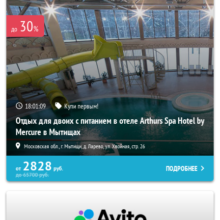
30
%
до
18:01:07
Купи первым!
Отдых для двоих с питанием в отеле Arthurs Spa Hotel by
Mercure в Мытищах
Московская обл., г. Мытищи, д. Ларево, ул. Хвойная, стр. 26
2828
ПОДРОБНЕЕ
от
руб.
до
65700
руб.