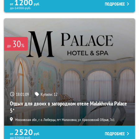
1200
ПОДРОБНЕЕ
от
руб.
до
14900
руб.
30
%
до
18:01:07
Купили:
12
Отдых для двоих в загородном отеле Malakhovka Palace
5*
Московская обл., г. о. Люберцы, пгт Малаховка, ул. Красковский Обрыв, 7к1
2520
ПОДРОБНЕЕ
от
руб.
до
57000
руб.