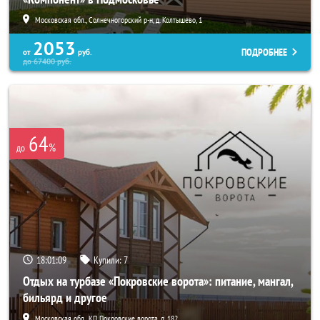
Московская обл., Солнечногорский р-н, д. Колтышево, 1
2053
ПОДРОБНЕЕ
от
руб.
до
67400
руб.
64
%
до
18:01:07
Купили:
7
Отдых на турбазе «Покровские ворота»: питание, мангал,
бильярд и другое
Московская обл., КП Покровские ворота, д. 182