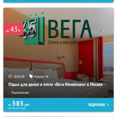
43
%
до
18:01:07
Купили:
44
Отдых для двоих в отеле «Вега Измайлово» в Москве
Партизанская
585
ПОДРОБНЕЕ
от
руб.
до
11100
руб.