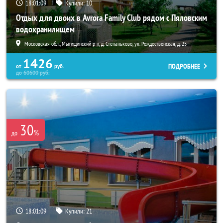
18:01:07
Купили:
10
Отдых для двоих в Avrora Family Club рядом с Пяловским
водохранилищем
Московская обл., Мытищинский р-н, д. Степаньково, ул. Рождественская, д. 25
1426
ПОДРОБНЕЕ
от
руб.
до
60600
руб.
30
%
до
18:01:07
Купили:
21