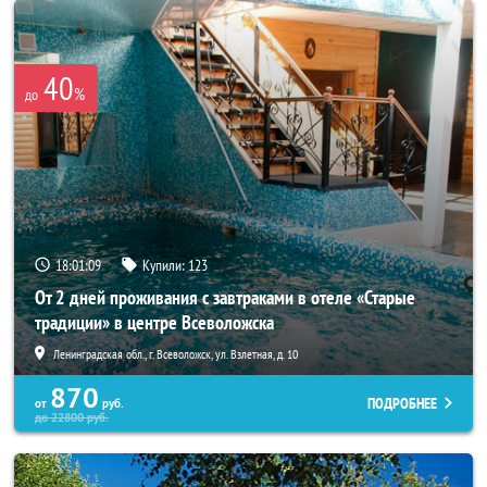
40
%
до
18:01:07
Купили:
123
От 2 дней проживания с завтраками в отеле «Старые
традиции» в центре Всеволожска
Ленинградская обл., г. Всеволожск, ул. Взлетная, д. 10
870
ПОДРОБНЕЕ
от
руб.
до
22800
руб.