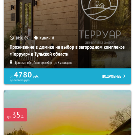
18:01:07
Купили:
8
Проживание в домике на выбор в загородном комплексе
«Терруар» в Тульской области
Тульская обл., Ясногорский р-н, с. Кузмищево
4780
ПОДРОБНЕЕ
от
руб.
до
57400
руб.
35
%
до