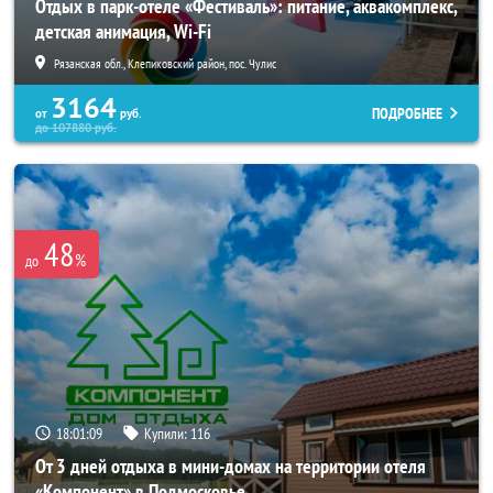
Отдых в парк-отеле «Фестиваль»: питание, аквакомплекс,
детская анимация, Wi-Fi
Рязанская обл., Клепиковский район, пос. Чулис
3164
ПОДРОБНЕЕ
от
руб.
до
107880
руб.
48
%
до
18:01:07
Купили:
116
От 3 дней отдыха в мини-домах на территории отеля
«Компонент» в Подмосковье