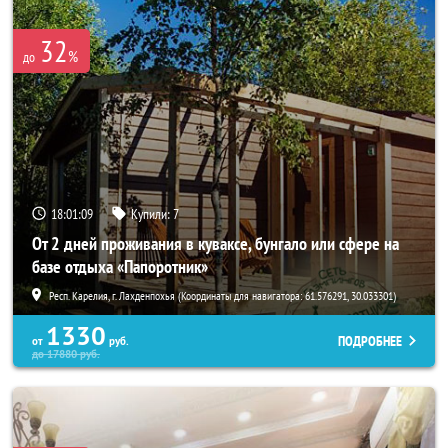
32
%
до
18:01:07
Купили:
7
От 2 дней проживания в куваксе, бунгало или сфере на
базе отдыха «Папоротник»
Респ. Карелия, г. Лахденпохья (Координаты для навигатора: 61.576291, 30.033301)
1330
ПОДРОБНЕЕ
от
руб.
до
17880
руб.