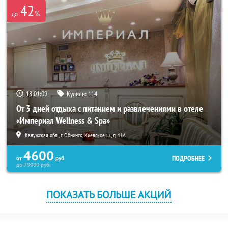
42
%
до
18:01:07
Купили:
114
От 3 дней отдыха с питанием и развлечениями в отеле
«Империал Wellness & Spa»
Калужская обл., г. Обнинск, Киевское ш., д. 11А
4600
ПОДРОБНЕЕ
от
руб.
до
79000
руб.
ПОКАЗАТЬ БОЛЬШЕ АКЦИЙ