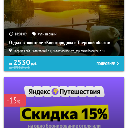
18:01:07
Купи первым!
Отдых в экоотеле «Киногородок» в Тверской области
Тверская обл., Бологовский р-н, Выползовское с/п, дер. Михайловское, д. 15
2530
ПОДРОБНЕЕ
от
руб.
до
173110
руб.
-15
%