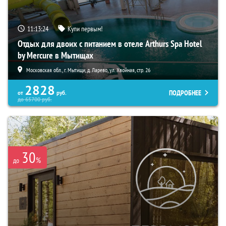
11:13:23
Купи первым!
Отдых для двоих с питанием в отеле Arthurs Spa Hotel
by Mercure в Мытищах
Московская обл., г. Мытищи, д. Ларево, ул. Хвойная, стр. 26
2828
ПОДРОБНЕЕ
от
руб.
до
65700
руб.
30
%
до