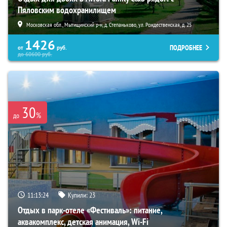
Пяловским водохранилищем
Московская обл., Мытищинский р-н, д. Степаньково, ул. Рождественская, д. 25
1426
ПОДРОБНЕЕ
от
руб.
до
60600
руб.
30
%
до
11:13:23
Купили:
23
Отдых в парк-отеле «Фестиваль»: питание,
аквакомплекс, детская анимация, Wi-Fi