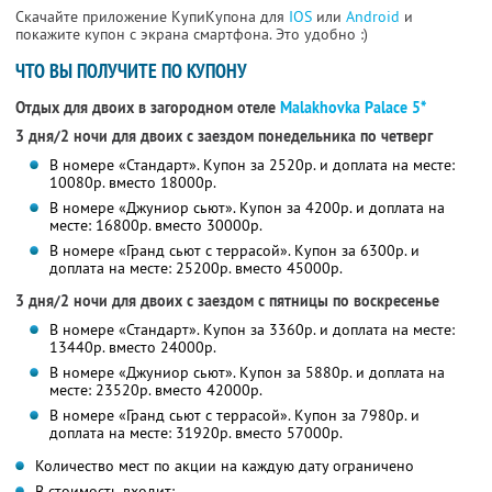
Скачайте приложение КупиКупона для
IOS
или
Android
и
покажите купон с экрана смартфона. Это удобно :)
ЧТО ВЫ ПОЛУЧИТЕ ПО КУПОНУ
Отдых для двоих в загородном отеле
Malakhovka Palace 5*
3 дня/2 ночи для двоих с заездом понедельника по четверг
В номере «Стандарт». Купон за 2520р. и доплата на месте:
10080р. вместо 18000р.
В номере «Джуниор сьют». Купон за 4200р. и доплата на
месте: 16800р. вместо 30000р.
В номере «Гранд сьют с террасой». Купон за 6300р. и
доплата на месте: 25200р. вместо 45000р.
3 дня/2 ночи для двоих с заездом с пятницы по воскресенье
В номере «Стандарт». Купон за 3360р. и доплата на месте:
13440р. вместо 24000р.
В номере «Джуниор сьют». Купон за 5880р. и доплата на
месте: 23520р. вместо 42000р.
В номере «Гранд сьют с террасой». Купон за 7980р. и
доплата на месте: 31920р. вместо 57000р.
Количество мест по акции на каждую дату ограничено
В стоимость входит: