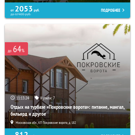
2053
ПОДРОБНЕЕ
от
руб.
до
67400
руб.
64
%
до
11:13:23
Купили:
7
Отдых на турбазе «Покровские ворота»: питание, мангал,
бильярд и другое
Московская обл., КП Покровские ворота, д. 182
812