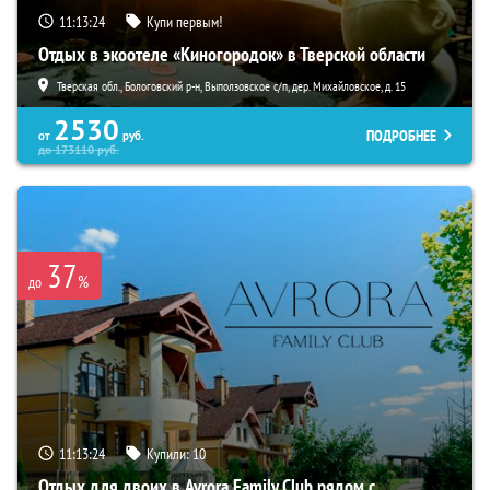
11:13:23
Купи первым!
Отдых в экоотеле «Киногородок» в Тверской области
Тверская обл., Бологовский р-н, Выползовское с/п, дер. Михайловское, д. 15
2530
ПОДРОБНЕЕ
от
руб.
до
173110
руб.
37
%
до
11:13:23
Купили:
10
Отдых для двоих в Avrora Family Club рядом с