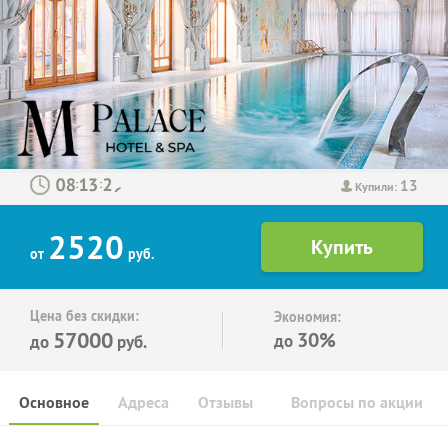
13
:
:
Купили:
2520
от
руб.
Цена без скидки:
Экономия:
57000
30%
до
до
руб.
Основное
Адреса
Отзывы
Вопросы по акции