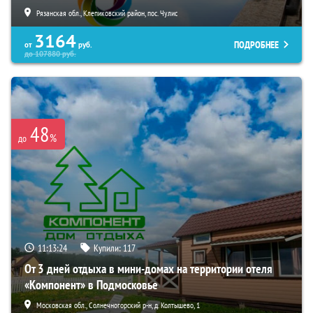
Рязанская обл., Клепиковский район, пос. Чулис
3164
ПОДРОБНЕЕ
от
руб.
до
107880
руб.
48
%
до
11:13:23
Купили:
117
От 3 дней отдыха в мини-домах на территории отеля
«Компонент» в Подмосковье
Московская обл., Солнечногорский р-н, д. Колтышево, 1