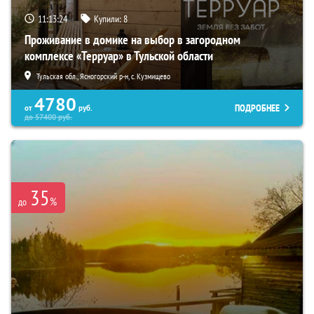
11:13:23
Купили:
8
Проживание в домике на выбор в загородном
комплексе «Терруар» в Тульской области
Тульская обл., Ясногорский р-н, с. Кузмищево
4780
ПОДРОБНЕЕ
от
руб.
до
57400
руб.
35
%
до