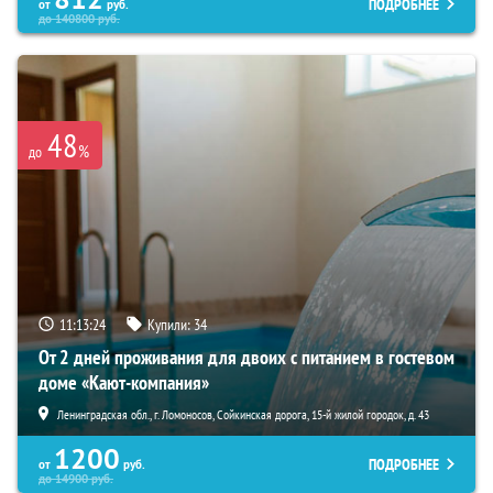
ПОДРОБНЕЕ
от
руб.
до
140800
руб.
48
%
до
11:13:23
Купили:
34
От 2 дней проживания для двоих с питанием в гостевом
доме «Кают-компания»
Ленинградская обл., г. Ломоносов, Сойкинская дорога, 15-й жилой городок, д. 43
1200
ПОДРОБНЕЕ
от
руб.
до
14900
руб.