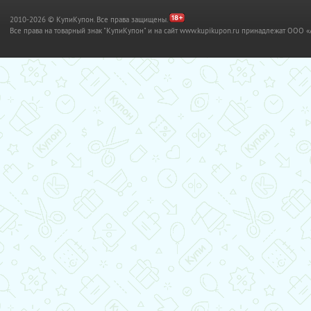
2010-2026 © КупиКупон. Все права защищены.
Все права на товарный знак "КупиКупон" и на сайт www.kupikupon.ru принадлежат OO