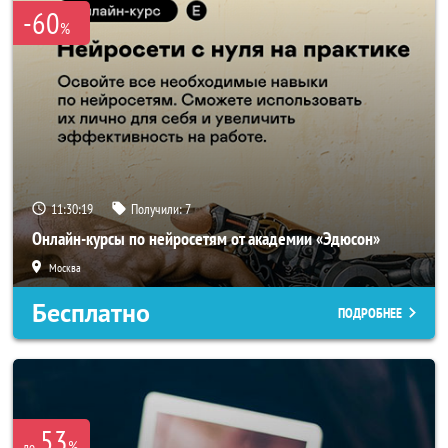
-60
%
11:30:19
Получили:
7
Онлайн-курсы по нейросетям от академии «Эдюсон»
Москва
Бесплатно
ПОДРОБНЕЕ
53
%
до