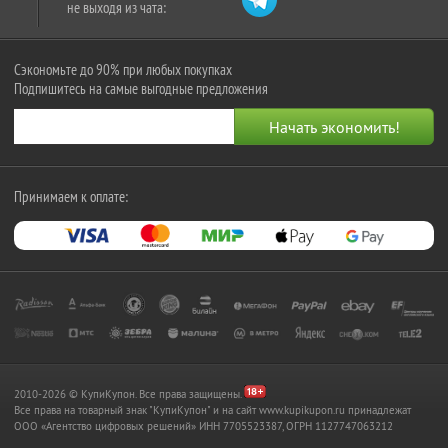
не выходя из чата:
Сэкономьте до 90% при любых покупках
Подпишитесь на самые выгодные предложения
Принимаем к оплате:
2010-2026 © КупиКупон. Все права защищены.
Все права на товарный знак "КупиКупон" и на сайт www.kupikupon.ru принадлежат
OOO «Агентство цифровых решений» ИНН 7705523387, ОГРН 1127747063212