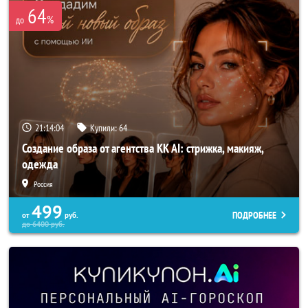
64
%
до
21:14:02
Купили:
64
Создание образа от агентства KK AI: стрижка, макияж,
одежда
Россия
499
ПОДРОБНЕЕ
от
руб.
до
6400
руб.