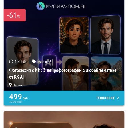
-61
%
21:14:02
Купили:
81
Фотосессия с ИИ: 3 нейрофотографии в любой тематике
от KK AI
Россия
499
ПОДРОБНЕЕ
руб.
1290
руб.