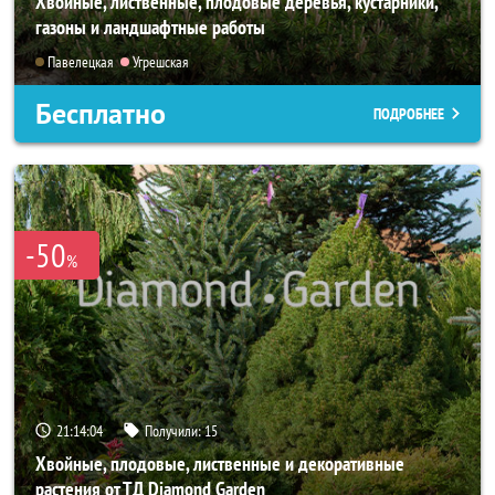
Хвойные, лиственные, плодовые деревья, кустарники,
газоны и ландшафтные работы
Павелецкая
Угрешская
Бесплатно
ПОДРОБНЕЕ
-50
%
21:14:02
Получили:
15
Хвойные, плодовые, лиственные и декоративные
растения от ТД Diamond Garden