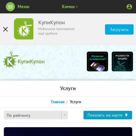
Меню
Химки
КупиКупон
Мобильное приложение
Загрузить
ещё удобнее
Услуги
Главная
Услуги
Показать на карте
По рейтингу