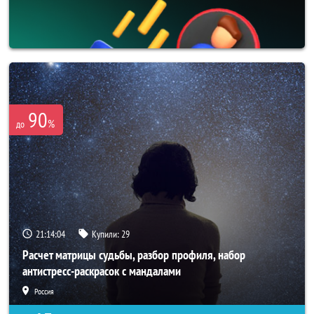
90
%
до
21:14:02
Купили:
29
Расчет матрицы судьбы, разбор профиля, набор
антистресс-раскрасок с мандалами
Россия