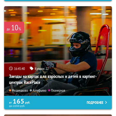
10
%
до
16:45:39
Купили:
22
Заезды на картах для взрослых и детей в картинг-
центрах RacePlace
Медведково
Алтуфьево
Планерная
165
ПОДРОБНЕЕ
от
руб.
до
2250
руб.