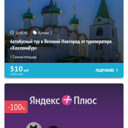
16:45:39
Купили:
2
Автобусный тур в Великий Новгород от туроператора
«ХохломаТур»
Сенная площадь
510
ПОДРОБНЕЕ
руб.
5190
руб.
-100
%