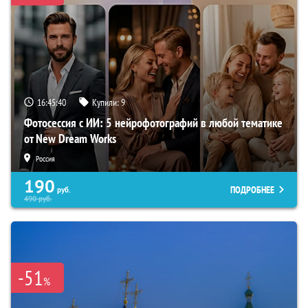
16:45:39
Купили:
9
Фотосессия с ИИ: 5 нейрофотографий в любой тематике
от New Dream Works
Россия
190
ПОДРОБНЕЕ
руб.
490
руб.
-51
%