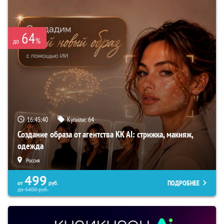
64
%
до
16:45:39
Купили:
64
Создание образа от агентства KK AI: стрижка, макияж,
одежда
Россия
499
ПОДРОБНЕЕ
от
руб.
до
6400
руб.