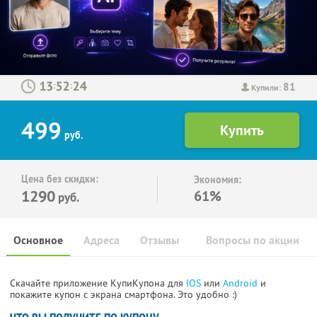
81
:
:
Купили:
499
руб.
Цена без скидки:
Экономия:
1290
61%
руб.
Основное
Адреса
Отзывы
Вопросы по акции
Скачайте приложение КупиКупона для
IOS
или
Android
и
покажите купон с экрана смартфона. Это удобно :)