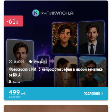
-61
%
18:09:02
Купили:
81
Фотосессия с ИИ: 3 нейрофотографии в любой тематике
от KK AI
Россия
499
ПОДРОБНЕЕ
руб.
1290
руб.