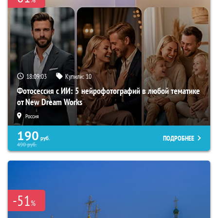
18:09:02
Купили:
10
Фотосессия с ИИ: 5 нейрофотографий в любой тематике
от New Dream Works
Россия
190
ПОДРОБНЕЕ
руб.
490
руб.
-51
%