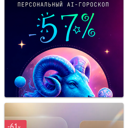
-61
%