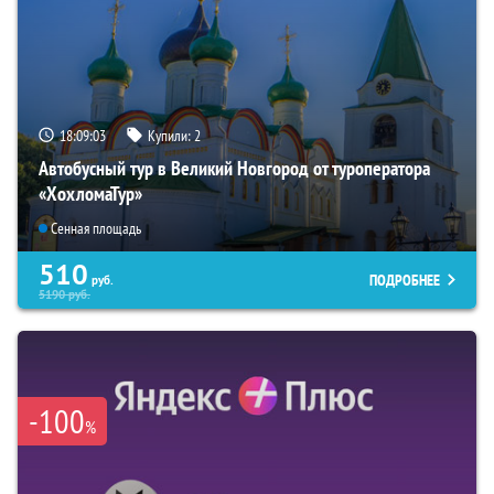
18:09:02
Купили:
2
Автобусный тур в Великий Новгород от туроператора
«ХохломаТур»
Сенная площадь
510
ПОДРОБНЕЕ
руб.
5190
руб.
-100
%