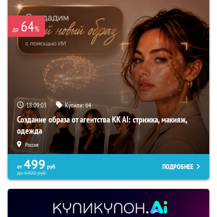
64
%
до
18:09:02
Купили:
64
Создание образа от агентства KK AI: стрижка, макияж,
одежда
Россия
499
ПОДРОБНЕЕ
от
руб.
до
6400
руб.