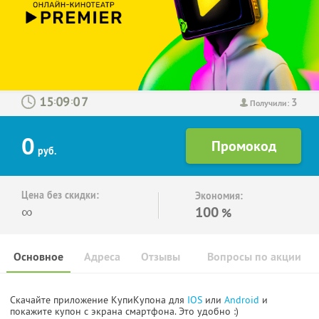
3
:
:
Получили:
0
руб.
Цена без скидки:
Экономия:
∞
100
%
Основное
Адреса
Отзывы
Вопросы по акции
Скачайте приложение КупиКупона для
IOS
или
Android
и
покажите купон с экрана смартфона. Это удобно :)