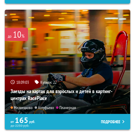
10
%
до
18:09:02
Купили:
22
Заезды на картах для взрослых и детей в картинг-
центрах RacePlace
Медведково
Алтуфьево
Планерная
165
ПОДРОБНЕЕ
от
руб.
до
2250
руб.