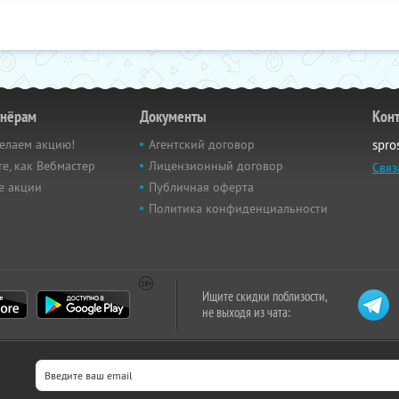
тнёрам
Документы
Кон
елаем акцию!
Агентский договор
spro
е, как Вебмастер
Лицензионный договор
Связ
е акции
Публичная оферта
Политика конфиденциальности
Ищите скидки поблизости,
не выходя из чата: