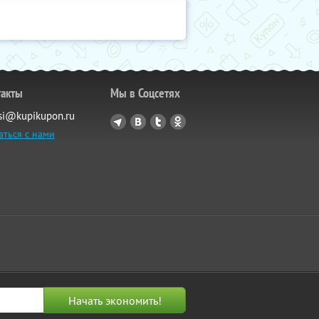
такты
Мы в Соцсетях
si@kupikupon.ru
аться с нами