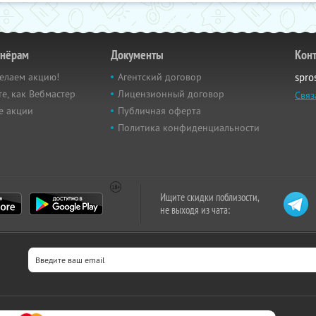
тнёрам
Документы
Кон
елаем акцию!
Агентский договор
spro
е, как Вебмастер
Лицензионный договор
Связ
е акции
Публичная оферта
Политика конфиденциальности
Ищите скидки поблизости,
не выходя из чата: