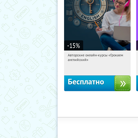
-15
%
Авторские онлайн-курсы «Грокаем
02:50:38
Получили:
4
английский»
Россия
Бесплатно