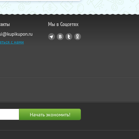
такты
Мы в Соцсетях
si@kupikupon.ru
аться с нами