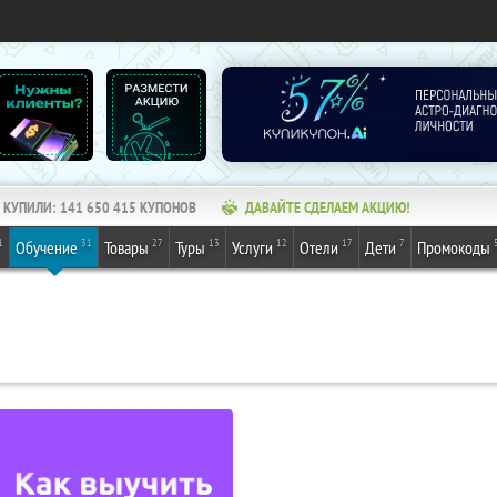
КУПИЛИ:
141 650 417
КУПОНОВ
ДАВАЙТЕ СДЕЛАЕМ АКЦИЮ!
1
31
27
13
12
17
7
Обучение
Товары
Туры
Услуги
Отели
Дети
Промокоды