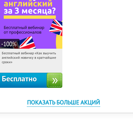
-100
%
Бесплатный вебинар «Как выучить
02:50:38
Получили:
16
английский новичку в кратчайшие
Россия
сроки»
Бесплатно
ПОКАЗАТЬ БОЛЬШЕ АКЦИЙ