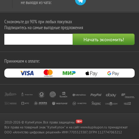
не выходя из чата:
Сэкономьте до 90% при любых покупках
Подпишитесь на самые выгодные предложения
Принимаем к оплате:
2010-2026 © КупиКупон. Все права защищены.
Все права на товарный знак "КупиКупон" и на сайт www.kupikupon.ru принадлежат
OOO «Агентство цифровых решений» ИНН 7705523387, ОГРН 1127747063212