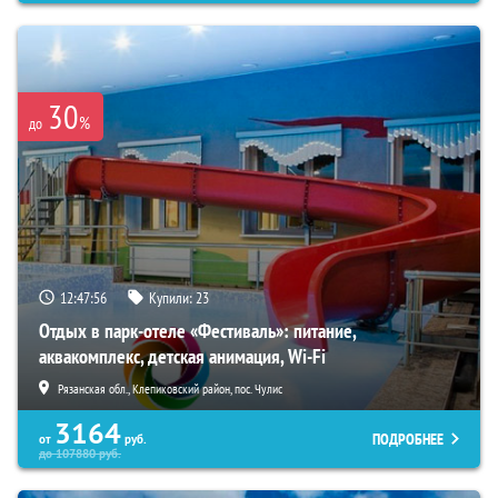
30
%
до
12:47:54
Купили:
23
Отдых в парк-отеле «Фестиваль»: питание,
аквакомплекс, детская анимация, Wi-Fi
Рязанская обл., Клепиковский район, пос. Чулис
3164
ПОДРОБНЕЕ
от
руб.
до
107880
руб.