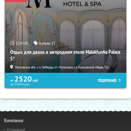
12:47:54
Купили:
13
Отдых для двоих в загородном отеле Malakhovka Palace
5*
Московская обл., г. о. Люберцы, пгт Малаховка, ул. Красковский Обрыв, 7к1
2520
ПОДРОБНЕЕ
от
руб.
до
57000
руб.
Компания
Основное