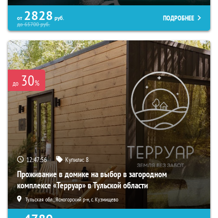
2828
ПОДРОБНЕЕ
от
руб.
до
65700
руб.
30
%
до
12:47:54
Купили:
8
Проживание в домике на выбор в загородном
комплексе «Терруар» в Тульской области
Тульская обл., Ясногорский р-н, с. Кузмищево