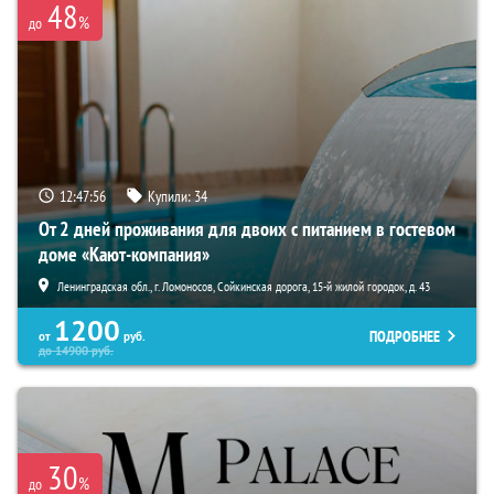
48
%
до
12:47:54
Купили:
34
От 2 дней проживания для двоих с питанием в гостевом
доме «Кают-компания»
Ленинградская обл., г. Ломоносов, Сойкинская дорога, 15-й жилой городок, д. 43
1200
ПОДРОБНЕЕ
от
руб.
до
14900
руб.
30
%
до