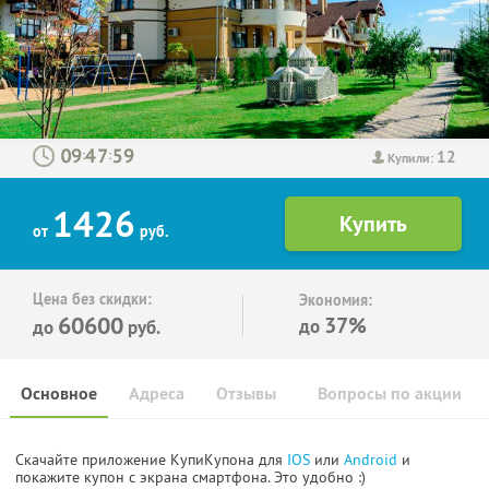
12
:
:
Купили:
1426
от
руб.
Цена без скидки:
Экономия:
60600
37%
до
до
руб.
Основное
Адреса
Отзывы
Вопросы по акции
Скачайте приложение КупиКупона для
IOS
или
Android
и
покажите купон с экрана смартфона. Это удобно :)