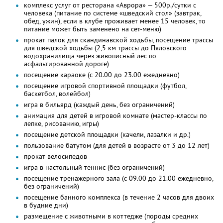
комплекс услуг от ресторана «Аврора» — 500р./сутки с
человека (питание по системе «шведский стол» (завтрак,
обед, ужин), если в клубе проживает менее 15 человек, то
питание может быть заменено на сет-меню)
прокат палок для скандинавской ходьбы, посещение трассы
для шведской ходьбы (2,5 км трассы до Пяловского
водохранилища через живописный лес по
асфальтированной дороге)
посещение караоке (с 20.00 до 23.00 ежедневно)
посещение игровой спортивной площадки (футбол,
баскетбол, волейбол)
игра в бильярд (каждый день, без ограничений)
анимация для детей в игровой комнате (мастер-классы по
лепке, рисованию, игры)
посещение детской площадки (качели, лазалки и др.)
пользование батутом (для детей в возрасте от 3 до 12 лет)
прокат велосипедов
игра в настольный теннис (без ограничений)
посещение тренажерного зала (с 09.00 до 21.00 ежедневно,
без ограничений)
посещение банного комплекса (в течение 2 часов для двоих
в будние дни)
размещение с животными в коттедже (породы средних