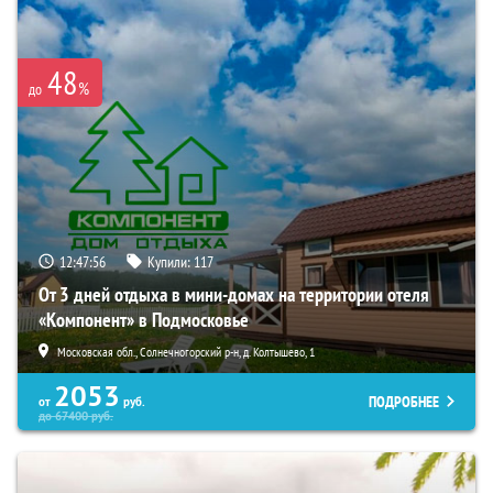
48
%
до
12:47:54
Купили:
117
От 3 дней отдыха в мини-домах на территории отеля
«Компонент» в Подмосковье
Московская обл., Солнечногорский р-н, д. Колтышево, 1
2053
ПОДРОБНЕЕ
от
руб.
до
67400
руб.