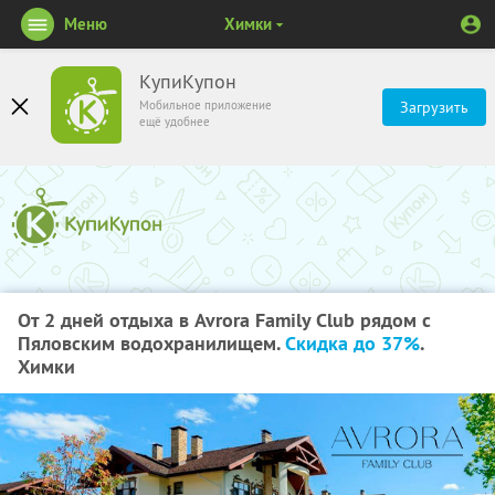
Меню
Химки
КупиКупон
Мобильное приложение
Загрузить
ещё удобнее
От 2 дней отдыха в Avrora Family Club рядом с
Пяловским водохранилищем.
Скидка до 37%
.
Химки