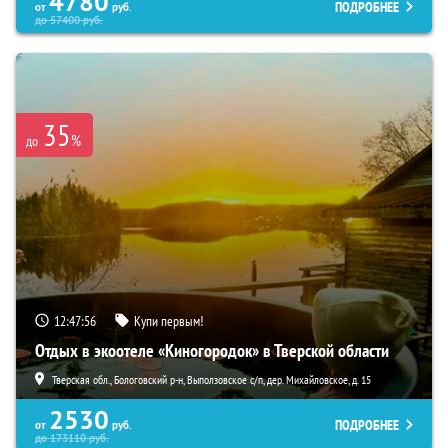
4780
ПОДРОБНЕЕ
от
руб.
до
57400
руб.
35
%
до
12:47:54
Купи первым!
Отдых в экоотеле «Киногородок» в Тверской области
Тверская обл., Бологовский р-н, Выползовское с/п, дер. Михайловское, д. 15
2530
ПОДРОБНЕЕ
от
руб.
до
173110
руб.