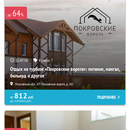
64
%
до
12:47:54
Купили:
7
Отдых на турбазе «Покровские ворота»: питание, мангал,
бильярд и другое
Московская обл., КП Покровские ворота, д. 182
812
ПОДРОБНЕЕ
от
руб.
до
140800
руб.