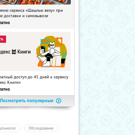
меню сервиса «Шашлык везу» при
зе доставки и самовывозе
латно
0%
латный доступ до 45 дней к сервису
екс Книги»
латно
Посмотреть популярные
альмолог
Обследование