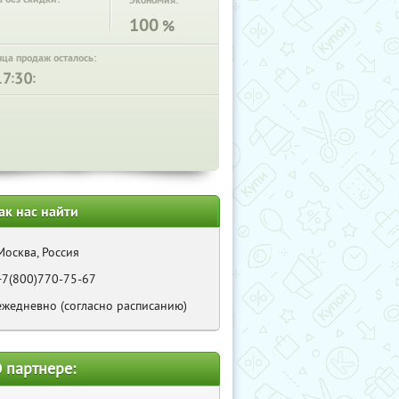
Экономия:
100
%
нца продаж осталось:
:
:
ак нас найти
Москва, Россия
+7(800)770-75-67
ежедневно (согласно расписанию)
 партнере: