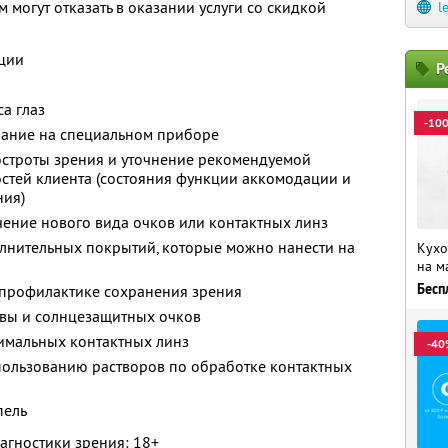
м могут отказать в оказании услуги со скидкой
l
ции
Р
а глаз
-10
вание на специальном приборе
остроты зрения и уточнение рекомендуемой
стей клиента (состояния функции аккомодации и
ния)
ачение нового вида очков или контактных линз
олнительных покрытий, которые можно нанести на
Кухо
на м
Бесп
профилактике сохранения зрения
авы и солнцезащитных очков
тимальных контактных линз
-40
пользованию растворов по обработке контактных
пель
агностики зрения: 18+