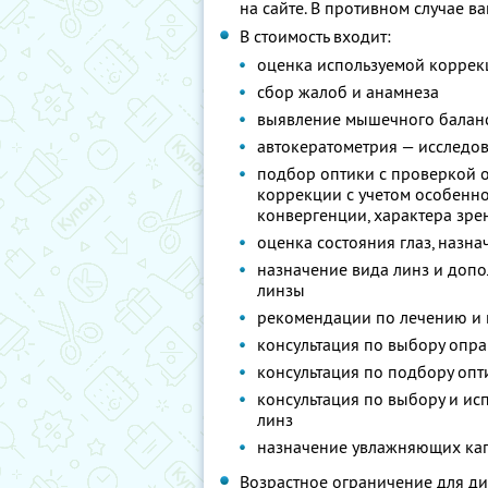
на сайте. В противном случае ва
В стоимость входит:
оценка используемой коррек
сбор жалоб и анамнеза
выявление мышечного баланс
автокератометрия — исследо
подбор оптики с проверкой 
коррекции с учетом особенно
конвергенции, характера зре
оценка состояния глаз, назн
назначение вида линз и доп
линзы
рекомендации по лечению и 
консультация по выбору опр
консультация по подбору оп
консультация по выбору и ис
линз
назначение увлажняющих ка
Возрастное ограничение для ди