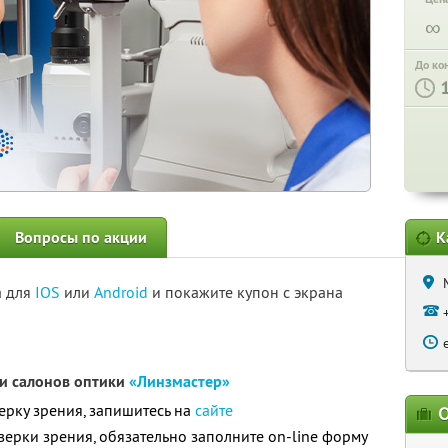
∞
До ко
Вопросы по акции
К
а для
IOS
или
Android
и покажите купон с экрана
ти салонов оптики
«Линзмастер»
рку зрения, запишитесь на
сайте
О
ерки зрения, обязательно заполните on-line форму