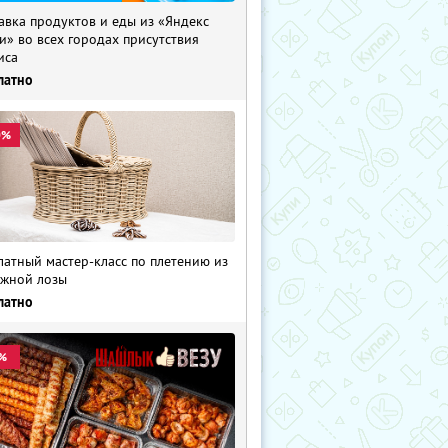
авка продуктов и еды из «Яндекс
и» во всех городах присутствия
иса
латно
0%
латный мастер-класс по плетению из
жной лозы
латно
%