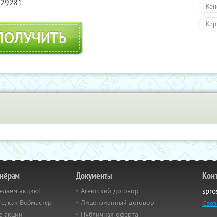
829281
Кон
Кор
ПОЛУЧИТЬ
Тов
Здо
тнёрам
Документы
Кон
елаем акцию!
Агентский договор
spro
е, как Вебмастер
Лицензионный договор
Связ
е акции
Публичная оферта