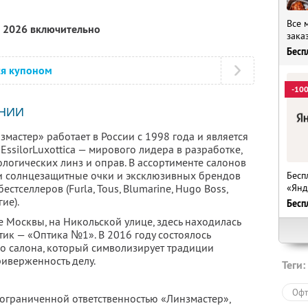
Все 
а 2026 включительно
зака
Бесп
ся купоном
-10
НИИ
змастер» работает в России с 1998 года и является
silorLuxottica — мирового лидера в разработке,
логических линз и оправ. В ассортименте салонов
и солнцезащитные очки и эксклюзивных брендов
Бесп
«Янд
 бестселлеров (Furla, Tous, Blumarine, Hugo Boss,
гие).
Бесп
 Москвы, на Никольской улице, здесь находилась
ик — «Оптика №1». В 2016 году состоялось
о салона, который символизирует традиции
иверженность делу.
Теги:
Офт
 ограниченной ответственностью «Линзмастер»,