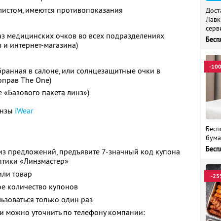
листом, имеются противопоказания
Дост
Лавк
серв
аз медицинских очков во всех подразделениях
Бесп
 и интернет-магазина)
-10
ранная в салоне, или солнцезащитные очки в
оправ The One)
е «Базового пакета линз»)
инзы
iWear
Бесп
бума
Бесп
из предложений, предъявите 7-значный код купона
птики «Линзмастер»
или товар
-25
е количество купонов
зоваться только один раз
 можно уточнить по телефону компании: