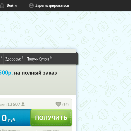
Войти
Зарегистрироваться
49
3
86
Здоровье
ПолучиКупон
500р.
на полный заказ
12607
(14)
или:
0
руб.
 без скидки: