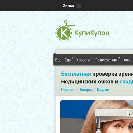
Химки
8
1
25
Все
Еда
Красота
Развлечения
Авто
Бесплатная
проверка зрени
медицинских очков и
скид
Главная
Товары
Другое