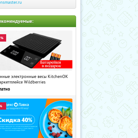
ensmaster.ru
екомендуемые:
0%
нные электронные весы KitchenOK
аркетплейсе Wildberries
латно
%