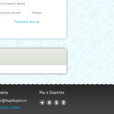
сультации у врача
рекция зрения
Товары
Показать все
ары
Другое
ПолучиКупон
ровье
Здоровье
такты
Мы в Соцсетях
si@kupikupon.ru
аться с нами