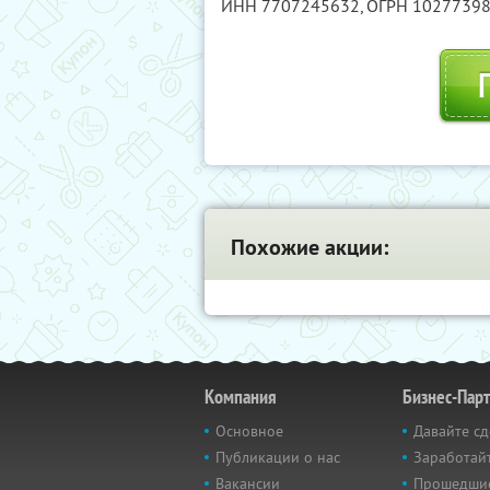
ИНН 7707245632
, ОГРН 1027739
Похожие акции:
Компания
Бизнес-Пар
Основное
Давайте сд
Публикации о нас
Заработайт
Вакансии
Прошедши