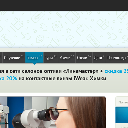
1
31
27
13
12
16
7
Обучение
Товары
Туры
Услуги
Отели
Дети
Промокоды
я в сети салонов оптики «Линзмастер» +
скидка 2
ка 20%
на контактные линзы iWear. Химки
Получ
Цена