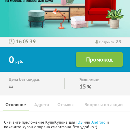
83
:
:
Получили:
0
руб.
Цена без скидки:
Экономия:
∞
15
%
Основное
Адреса
Отзывы
Вопросы по акции
Скачайте приложение КупиКупона для
IOS
или
Android
и
покажите купон с экрана смартфона. Это удобно :)