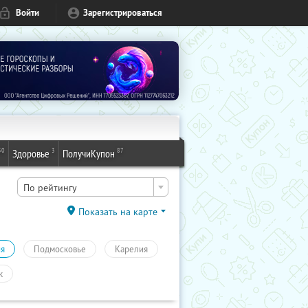
Войти
Зарегистрироваться
50
3
87
Здоровье
ПолучиКупон
По рейтингу
Показать на карте
ия
Подмосковье
Карелия
к