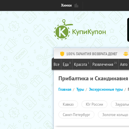
Химки
100% ГАРАНТИЯ ВОЗВРАТА ДЕНЕГ
8
1
25
Все
Еда
Красота
Развлечения
Авто
Прибалтика и Скандинавия
Главная
Туры
Экскурсионные туры
Кавказ
Юг России
Заураль
Санкт-Петербург
Золотое кольцо