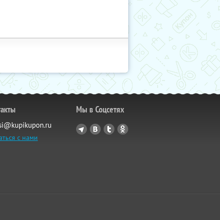
такты
Мы в Соцсетях
si@kupikupon.ru
аться с нами