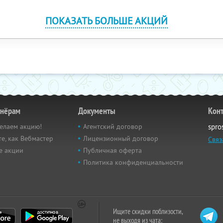
ПОКАЗАТЬ БОЛЬШЕ АКЦИЙ
тнёрам
Документы
Кон
елаем акцию!
Агентский договор
spro
е, как Вебмастер
Лицензионный договор
Связ
е акции
Публичная оферта
Политика конфиденциальности
Ищите скидки поблизости,
не выходя из чата: