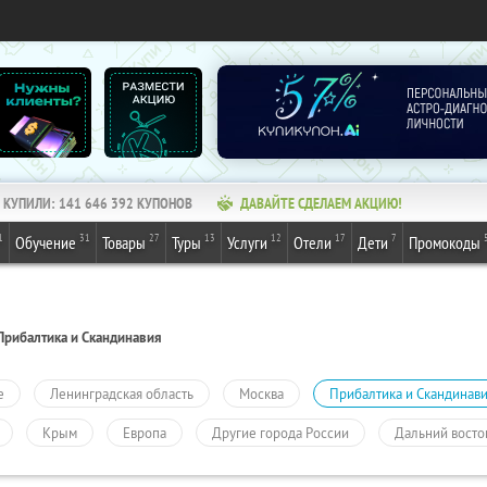
КУПИЛИ:
141 646 393
КУПОНОВ
ДАВАЙТЕ СДЕЛАЕМ АКЦИЮ!
1
31
27
13
12
17
7
Обучение
Товары
Туры
Услуги
Отели
Дети
Промокоды
Прибалтика и Скандинавия
е
Ленинградская область
Москва
Прибалтика и Скандинав
Крым
Европа
Другие города России
Дальний восто