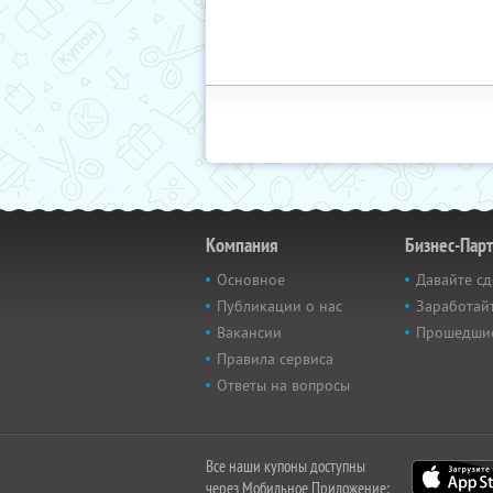
Компания
Бизнес-Пар
Основное
Давайте сд
Публикации о нас
Заработайт
Вакансии
Прошедши
Правила сервиса
Ответы на вопросы
Все наши купоны доступны
через Мобильное Приложение: