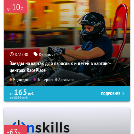
10
%
до
07:12:47
Купили:
22
Заезды на картах для взрослых и детей в картинг-
центрах RacePlace
Медведково
Планерная
Алтуфьево
165
ПОДРОБНЕЕ
от
руб.
до
2250
руб.
-63
%