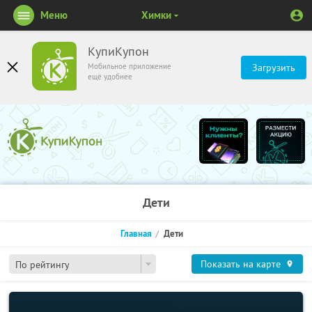
Меню
Химки
КупиКупон
Мобильное приложение
Загрузить
ещё удобнее
Дети
Главная
Дети
Показать на карте
По рейтингу