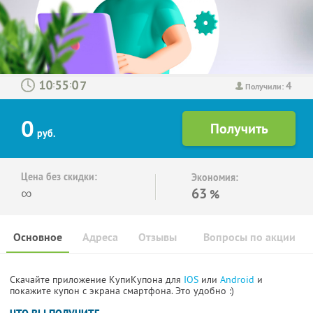
4
:
:
Получили:
0
руб.
Цена без скидки:
Экономия:
∞
63
%
Основное
Адреса
Отзывы
Вопросы по акции
Скачайте приложение КупиКупона для
IOS
или
Android
и
покажите купон с экрана смартфона. Это удобно :)