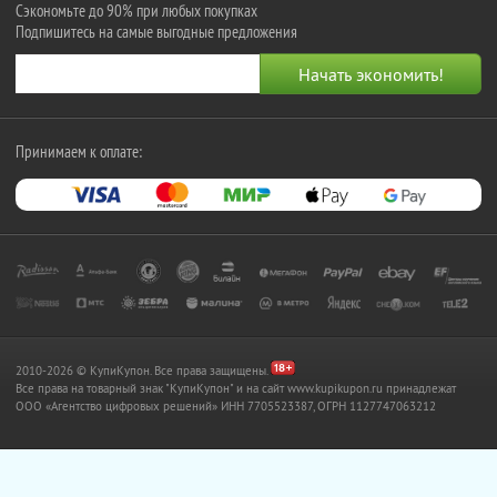
Сэкономьте до 90% при любых покупках
Подпишитесь на самые выгодные предложения
Принимаем к оплате:
2010-2026 © КупиКупон. Все права защищены.
Все права на товарный знак "КупиКупон" и на сайт www.kupikupon.ru принадлежат
OOO «Агентство цифровых решений» ИНН 7705523387, ОГРН 1127747063212