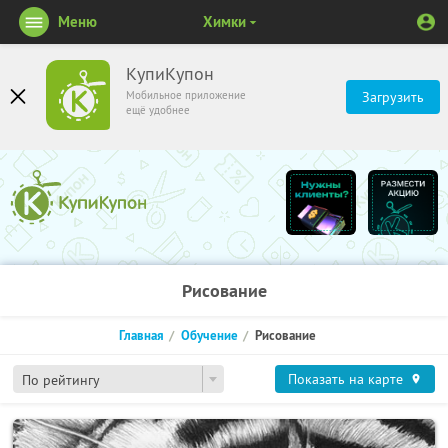
Меню
Химки
КупиКупон
Мобильное приложение
Загрузить
ещё удобнее
Рисование
Главная
Обучение
Рисование
Показать на карте
По рейтингу