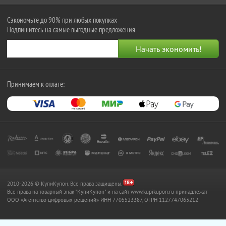
Сэкономьте до 90% при любых покупках
Подпишитесь на самые выгодные предложения
Принимаем к оплате:
2010-2026 © КупиКупон. Все права защищены.
Все права на товарный знак "КупиКупон" и на сайт www.kupikupon.ru принадлежат
OOO «Агентство цифровых решений» ИНН 7705523387, ОГРН 1127747063212