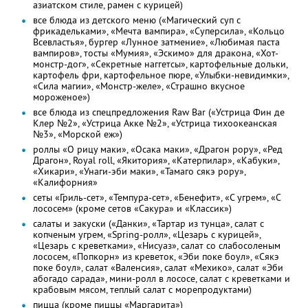
азиатском стиле, рамен с курицей)
все блюда из детского меню («Магический суп с
фрикадельками», «Мечта вампира», «Суперсила», «Кольцо
Всевластья», бургер «Лунное затмение», «Любимая паста
вампиров», тосты «Мумия», «Эскимо» для дракона, «Хот-
монстр-дог», «Секретные наггетсы», картофельные дольки,
картофель фри, картофельное пюре, «Улыбки-невидимки»,
«Сила магии», «Монстр-желе», «Страшно вкусное
мороженое»)
все блюда из спецпредложения Raw Bar («Устрица Фин де
Клер №2», «Устрица Акке №2», «Устрица тихоокеанская
№3», «Морской еж»)
роллы «О рицу маки», «Осака маки», «Драгон рору», «Ред
Драгон», Royal roll, «Якитория», «Катерпилар», «Кабуки»,
«Хикари», «Унаги-эби маки», «Тамаго сякэ рору»,
«Калифорния»
сеты «Гриль-сет», «Темпура-сет», «Бенефит», «С угрем», «С
лососем» (кроме сетов «Сакура» и «Классик»)
салаты и закуски («Данки», «Тартар из тунца», салат с
копченым угрем, «Spring-ролл», «Цезарь с курицей»,
«Цезарь с креветками», «Нисуаз», салат со слабосоленым
лососем, «Попкорн» из креветок, «Эби поке боул», «Сякэ
поке боул», салат «Валенсия», салат «Мехико», салат «Эби
абогадо сарада», мини-ролл в лососе, салат с креветками и
крабовым мясом, теплый салат с морепродуктами)
пицца (кроме пиццы «Маргарита»)