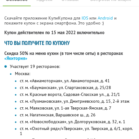
Скачайте приложение КупиКупона для
IOS
или
Android
и
покажите купон с экрана смартфона. Это удобно :)
Купон действителен по 15 мая 2022 включительно
ЧТО ВЫ ПОЛУЧИТЕ ПО КУПОНУ
Скидка 50% на меню кухни (в том числе сеты) в ресторанах
«Якитория»
Участвует 19 ресторанов:
Москва:
ст. м. «Авиамоторная», ул. Авиамоторная, д. 41
ст. м. «Бауманская», ул. Спартаковская, д. 25/28
ст. м. Красные ворота, Садовая-Спасская ул., д. 21/1
ст. м. «Лухмановская», ул. Дмитриевского, д. 15, 2-й этаж
ст. м. Маяковская, ул. 1-ая Тверская-Ямская, д. 7
ст. м. Нагатинская, Варшавское ш., д. 26
ст. м. «Новослободская», ул. Долгоруковская, д. 32, к. 1
ст. м. «Охотный ряд»/«Тверская», ул. Тверская, д. 6/1, корп.
1