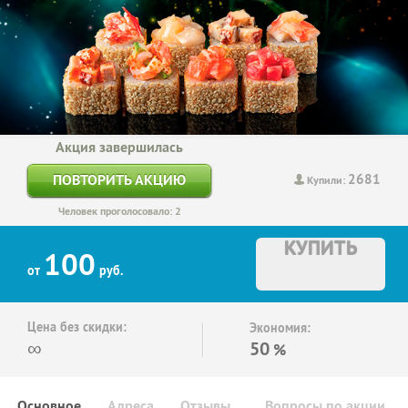
Акция завершилась
2681
ПОВТОРИТЬ АКЦИЮ
Купили:
Человек проголосовало: 2
КУПИТЬ
100
от
руб.
Цена без скидки:
Экономия:
∞
50
%
Основное
Адреса
Отзывы
Вопросы по акции