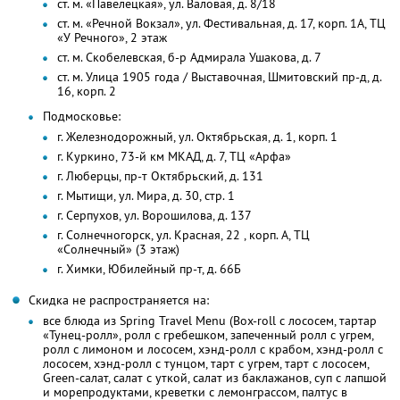
ст. м. «Павелецкая», ул. Валовая, д. 8/18
ст. м. «Речной Вокзал», ул. Фестивальная, д. 17, корп. 1А, ТЦ
«У Речного», 2 этаж
ст. м. Скобелевская, б-р Адмирала Ушакова, д. 7
ст. м. Улица 1905 года / Выставочная, Шмитовский пр-д, д.
16, корп. 2
Подмосковье:
г. Железнодорожный, ул. Октябрьская, д. 1, корп. 1
г. Куркино, 73-й км МКАД, д. 7, ТЦ «Арфа»
г. Люберцы, пр-т Октябрьский, д. 131
г. Мытищи, ул. Мира, д. 30, стр. 1
г. Серпухов, ул. Ворошилова, д. 137
г. Солнечногорск, ул. Красная, 22 , корп. А, ТЦ
«Солнечный» (3 этаж)
г. Химки, Юбилейный пр-т, д. 66Б
Скидка не распространяется на:
все блюда из Spring Travel Menu (Box-roll с лососем, тартар
«Тунец-ролл», ролл с гребешком, запеченный ролл с угрем,
ролл с лимоном и лососем, хэнд-ролл с крабом, хэнд-ролл с
лососем, хэнд-ролл с тунцом, тарт с угрем, тарт с лососем,
Green-салат, салат с уткой, салат из баклажанов, суп с лапшой
и морепродуктами, креветки с лемонграссом, палтус в