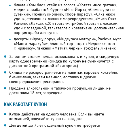
блюда «Хом бао», стейк из лосося, «Хотатэ мисо гратан»,
мидии с чиабаттой, бургер «Нью-Йорк», «Симофури гю
сутейки», «Гюнику кирими», «Кобэ пирафу», «Сякэ нюси
удон», стеклянная лапша с морепродуктами, «Мисо Сякэ
Рамен», «Лакса», «Эби гратан», грибной гратан с лососем,
удон с говядиной, тальятелле с креветками, дополнительная
порция краба для супов
десерты «Фруцу рору», «Мидзугаси матсури», Pavlova, мусс
«Манго-маракуйя», Блинный торт, торт «Медовик», торт
«Тирамису», панкейк «Матча», чёрный трюфель, чизкейк
За одним столом нельзя использовать и купон, и скидочную
карту одновременно (скидка по купону не суммируется с
дисконтной программой «Якитории»)
Скидка не распространяется на напитки, паровые коктейли,
бизнес-ланч, заказы навынос, доставку и другие
спецпредложения ресторанов
Продажа алкогольной и табачной продукции лицам, не
достигшим 18 лет, запрещена
КАК РАБОТАЕТ КУПОН
Купон действует на одного человека. Если вы идете
компанией, покупайте купон на каждого
Для детей до 7 лет отдельный купон не требуется