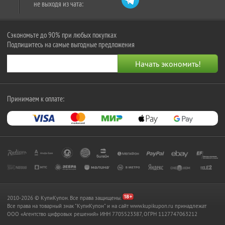
не выходя из чата:
Сэкономьте до 90% при любых покупках
Подпишитесь на самые выгодные предложения
Принимаем к оплате:
2010-2026 © КупиКупон. Все права защищены.
Все права на товарный знак "КупиКупон" и на сайт www.kupikupon.ru принадлежат
OOO «Агентство цифровых решений» ИНН 7705523387, ОГРН 1127747063212