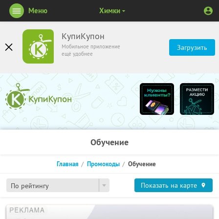
Меню
Химки
КупиКупон
Мобильное приложение
Загрузить
ещё удобнее
Обучение
Главная
Промокоды
Обучение
Показать на карте
По рейтингу