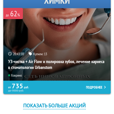
62
%
до
20:43:17
Купили:
13
УЗ-чистка + Air Flow и полировка зубов, лечение кариеса
в стоматологии Urbanstom
Ховрино
735
ПОДРОБНЕЕ
от
руб.
до
9000
руб.
ПОКАЗАТЬ БОЛЬШЕ АКЦИЙ