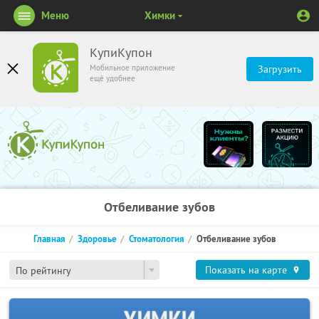
Меню
Химки
КупиКупон
Мобильное приложение
Загрузить
ещё удобнее
Отбеливание зубов
Главная
Здоровье
Стоматология
Отбеливание зубов
Показать на карте
По рейтингу