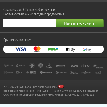
Сэкономьте до 90% при любых покупках
Подпишитесь на самые выгодные предложения
Принимаем к оплате:
2010-2026 © КупиКупон. Все права защищены.
Все права на товарный знак "КупиКупон" и на сайт www.kupikupon.ru принадлежат
OOO «Агентство цифровых решений» ИНН 7705523387, ОГРН 1127747063212